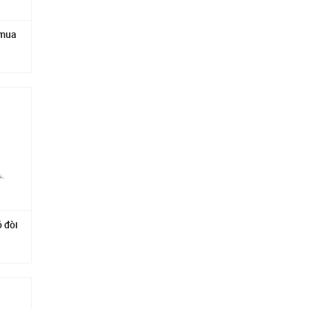
 mua
ó đòi