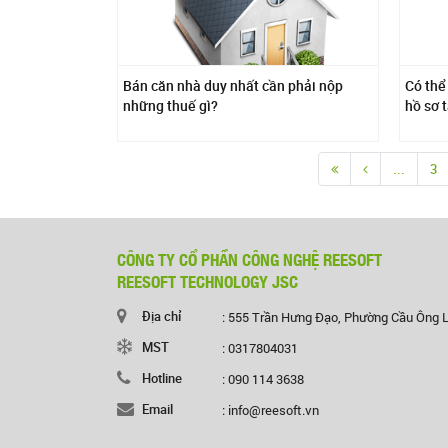
Bán căn nhà duy nhất cần phải nộp
Có thể
những thuế gì?
hồ sơ 
...
3
CÔNG TY CỔ PHẦN CÔNG NGHỆ REESOFT
REESOFT TECHNOLOGY JSC
Địa chỉ
: 555 Trần Hưng Đạo, Phường Cầu Ông 
MST
: 0317804031
Hotline
: 090 114 3638
Email
: info@reesoft.vn