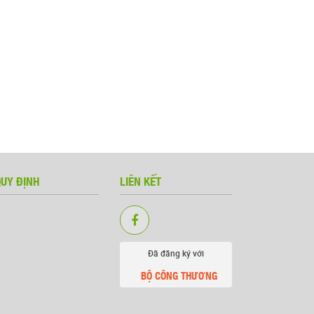
QUY ĐỊNH
LIÊN KẾT
Đã đăng ký với
BỘ CÔNG THƯƠNG