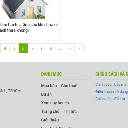
 làm thủ tục tặng cho khi chưa có
tách thửa không?
4
5
6
7
8
9
...
DANH MỤC
CHÍNH SÁCH VÀ 
Chính sách bảo mật
Mua bán
Cho thuê
Lãnh, TP.HCM
Điều khoản sử dụng
Dự án
Chính sách đổi trả
Xem quy hoạch
Trang chủ
Tin tức
Giới thiệu