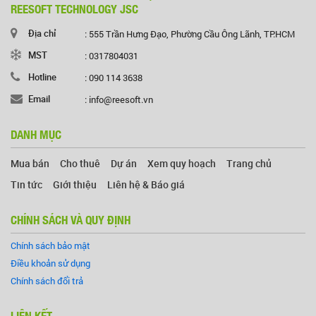
REESOFT TECHNOLOGY JSC
Địa chỉ
: 555 Trần Hưng Đạo, Phường Cầu Ông Lãnh, TP.HCM
MST
: 0317804031
Hotline
: 090 114 3638
Email
: info@reesoft.vn
DANH MỤC
Mua bán
Cho thuê
Dự án
Xem quy hoạch
Trang chủ
Tin tức
Giới thiệu
Liên hệ & Báo giá
CHÍNH SÁCH VÀ QUY ĐỊNH
Chính sách bảo mật
Điều khoản sử dụng
Chính sách đổi trả
LIÊN KẾT