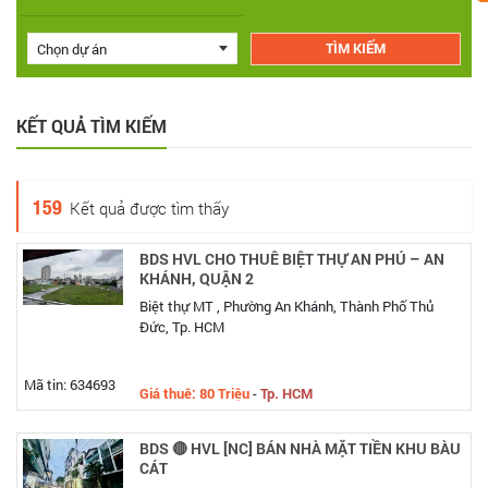
Chọn dự án
KẾT QUẢ TÌM KIẾM
159
Kết quả được tìm thấy
BDS HVL CHO THUÊ BIỆT THỰ AN PHÚ – AN
KHÁNH, QUẬN 2
Biệt thự MT , Phường An Khánh, Thành Phố Thủ
Đức, Tp. HCM
Mã tin: 634693
Giá thuê: 80 Triệu
-
Tp. HCM
BDS 🔴 HVL [NC] BÁN NHÀ MẶT TIỀN KHU BÀU
CÁT