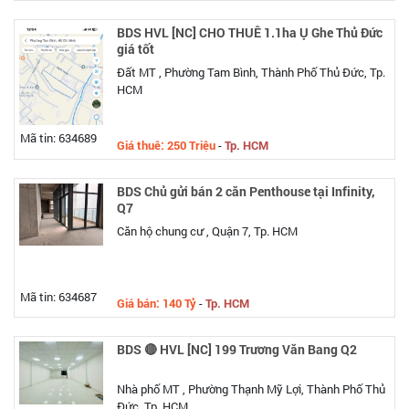
BDS HVL [NC] CHO THUÊ 1.1ha Ụ Ghe Thủ Đức
giá tốt
Đất MT , Phường Tam Bình, Thành Phố Thủ Đức, Tp.
HCM
Mã tin: 634689
Giá thuê: 250 Triệu
-
Tp. HCM
BDS Chủ gửi bán 2 căn Penthouse tại Infinity,
Q7
Căn hộ chung cư , Quận 7, Tp. HCM
Mã tin: 634687
Giá bán: 140 Tỷ
-
Tp. HCM
BDS 🔴 HVL [NC] 199 Trương Văn Bang Q2
Nhà phố MT , Phường Thạnh Mỹ Lợi, Thành Phố Thủ
Đức, Tp. HCM