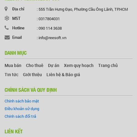
Địa chỉ
: 555 Trần Hưng Đạo, Phường Cầu Ông Lãnh, TP.HCM
MST
: 0317804031
Hotline
: 090 114 3638
Email
: info@reesoft.vn
DANH MỤC
Mua bán
Cho thuê
Dự án
Xem quy hoạch
Trang chủ
Tin tức
Giới thiệu
Liên hệ & Báo giá
CHÍNH SÁCH VÀ QUY ĐỊNH
Chính sách bảo mật
Điều khoản sử dụng
Chính sách đổi trả
LIÊN KẾT