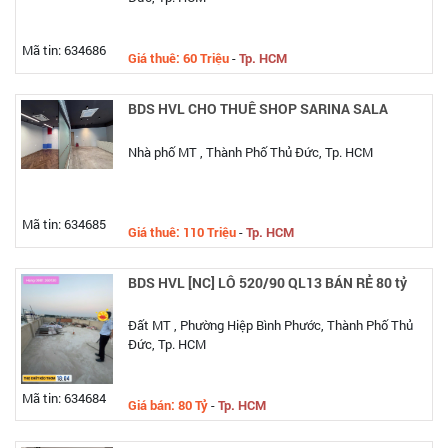
Mã tin: 634686
Giá thuê: 60 Triệu
-
Tp. HCM
BDS HVL CHO THUÊ SHOP SARINA SALA
Nhà phố MT , Thành Phố Thủ Đức, Tp. HCM
Mã tin: 634685
Giá thuê: 110 Triệu
-
Tp. HCM
BDS HVL [NC] LÔ 520/90 QL13 BÁN RẺ 80 tỷ
Đất MT , Phường Hiệp Bình Phước, Thành Phố Thủ
Đức, Tp. HCM
Mã tin: 634684
Giá bán: 80 Tỷ
-
Tp. HCM