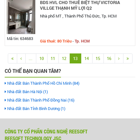
BDS HVL CHO THUÊ BIỆT THỰ VICTORIA
VILLGE THẠNH MỸ LỢI Q2
Nhà phố MT , Thành Phố Thủ Đức, Tp. HCM
Mã tin: 634683
Giá thuê: 80 Triệu
-
Tp. HCM
...
10
11
12
13
14
15
16
CÓ THỂ BẠN QUAN TÂM?
Nhà đất Bán Thành Phố Hồ Chí Minh (84)
Nhà đất Bán Hà Nội (1)
Nhà đất Bán Thành Phố Đồng Nai (16)
Nhà đất Bán Tỉnh Bình Dương (1)
CÔNG TY CỔ PHẦN CÔNG NGHỆ REESOFT
REESOFT TECHNOLOGY JSC