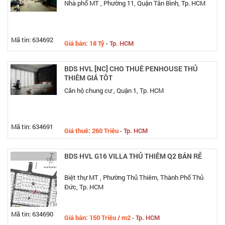
Nhà phố MT , Phường 11, Quận Tân Bình, Tp. HCM
Mã tin: 634692
Giá bán: 18 Tỷ
-
Tp. HCM
BDS HVL [NC] CHO THUÊ PENHOUSE THỦ
THIÊM GIÁ TÔT
Căn hộ chung cư , Quận 1, Tp. HCM
Mã tin: 634691
Giá thuê: 260 Triệu
-
Tp. HCM
BDS HVL G16 VILLA THỦ THIÊM Q2 BÁN RẺ
Biệt thự MT , Phường Thủ Thiêm, Thành Phố Thủ
Đức, Tp. HCM
Mã tin: 634690
Giá bán: 150 Triệu / m2
-
Tp. HCM