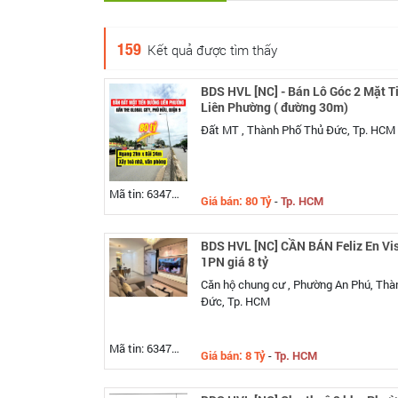
159
Kết quả được tìm thấy
BDS HVL [NC] - Bán Lô Góc 2 Mặt T
Liên Phường ( đường 30m)
Đất MT , Thành Phố Thủ Đức, Tp. HCM
Mã tin: 634748
Giá bán: 80 Tỷ
-
Tp. HCM
BDS HVL [NC] CẦN BÁN Feliz En Vi
1PN giá 8 tỷ
Căn hộ chung cư , Phường An Phú, Thà
Đức, Tp. HCM
Mã tin: 634746
Giá bán: 8 Tỷ
-
Tp. HCM