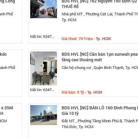
ng Long
BDS HVL [NC] 762 Nguyễn Thii Định Q
THUÊ RẺ
ành Phố
Nhà phố MT , Phường Cát Lái, Thành Phố T
Tp. HCM
Mã tin: 634741
Giá thuê: 70 Triệu
-
Tp. HCM
 kdc
BDS HVL [NC] Cần bán 1pn sunwah pea
tầng cao thoáng mát
hành Phố
Căn hộ chung cư , Quận Bình Thạnh, Tp. H
Mã tin: 634739
Giá bán: 9 Tỷ
-
Tp. HCM
 x 35M
BDS HVL [NC] BÁN LÔ 160 Đình Phong
NH
Giá 10 tỷ
 HCM
Đất MT , Phường Tăng Nhơn Phú B, Thành 
Thủ Đức, Tp. HCM