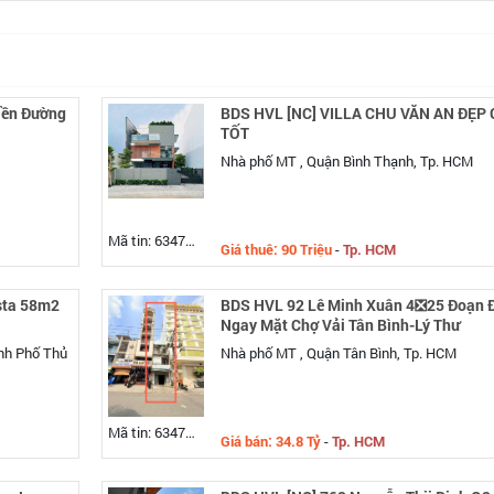
iền Đường
BDS HVL [NC] VILLA CHU VĂN AN ĐẸP 
TỐT
Nhà phố MT , Quận Bình Thạnh, Tp. HCM
Mã tin: 634747
Giá thuê: 90 Triệu
-
Tp. HCM
sta 58m2
BDS HVL 92 Lê Minh Xuân 4❎25 Đoạn 
Ngay Mặt Chợ Vải Tân Bình-Lý Thư
nh Phố Thủ
Nhà phố MT , Quận Tân Bình, Tp. HCM
Mã tin: 634743
Giá bán: 34.8 Tỷ
-
Tp. HCM