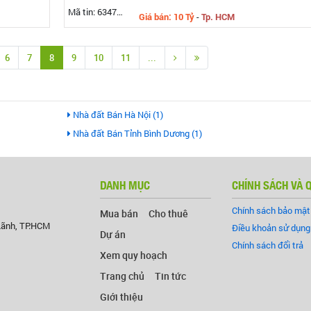
Mã tin: 634737
Giá bán: 10 Tỷ
-
Tp. HCM
6
7
8
9
10
11
...
Nhà đất Bán Hà Nội (1)
Nhà đất Bán Tỉnh Bình Dương (1)
DANH MỤC
CHÍNH SÁCH VÀ 
Chính sách bảo mật
Mua bán
Cho thuê
Lãnh, TP.HCM
Điều khoản sử dụng
Dự án
Chính sách đổi trả
Xem quy hoạch
Trang chủ
Tin tức
Giới thiệu