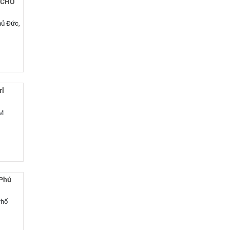
2 CHO
hủ Đức,
rl
CM
 Phú
Phố