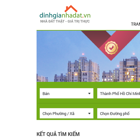
TRA
Bán
Thành Phố Hồ Chí Min
Chọn Phường / Xã
Chọn Đường phố
KẾT QUẢ TÌM KIẾM