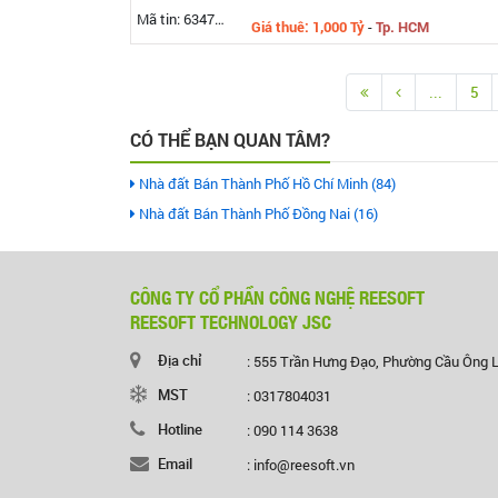
Mã tin: 634738
Giá thuê: 1,000 Tỷ
-
Tp. HCM
...
5
CÓ THỂ BẠN QUAN TÂM?
Nhà đất Bán Thành Phố Hồ Chí Minh (84)
Nhà đất Bán Thành Phố Đồng Nai (16)
CÔNG TY CỔ PHẦN CÔNG NGHỆ REESOFT
REESOFT TECHNOLOGY JSC
Địa chỉ
: 555 Trần Hưng Đạo, Phường Cầu Ông 
MST
: 0317804031
Hotline
: 090 114 3638
Email
: info@reesoft.vn