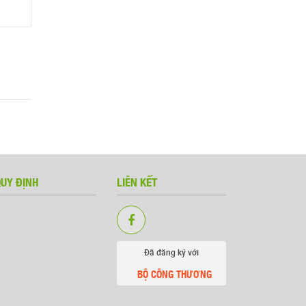
QUY ĐỊNH
LIÊN KẾT
Đã đăng ký với
BỘ CÔNG THƯƠNG