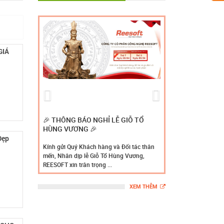
GIÁ
Previous
Next
🎉 THÔNG BÁO NGHỈ LỄ GIỖ TỔ
HÙNG VƯƠNG 🎉
Đẹp
Kính gửi Quý Khách hàng và Đối tác thân
mến, Nhân dịp lễ Giỗ Tổ Hùng Vương,
REESOFT xin trân trọng ...
XEM THÊM