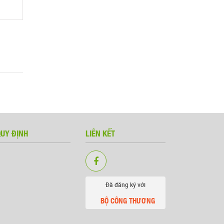
QUY ĐỊNH
LIÊN KẾT
Đã đăng ký với
BỘ CÔNG THƯƠNG