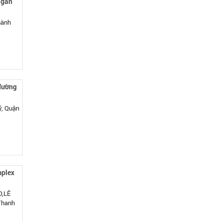
 gần
hành
 đường
, Quận
mplex
O,LÊ
Thanh