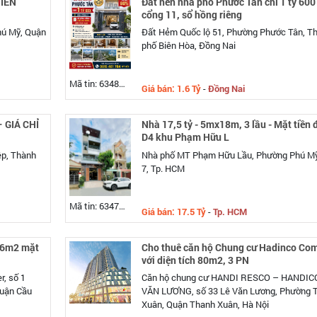
TIỀN
Đất nền nhà phố Phươc Tân chỉ 1 tỷ 600
cổng 11, sổ hồng riêng
ú Mỹ, Quận
Đất Hẻm Quốc lộ 51, Phường Phước Tân, T
phố Biên Hòa, Đồng Nai
Mã tin: 634805
Giá bán: 1.6 Tỷ
-
Đồng Nai
 GIÁ CHỈ
Nhà 17,5 tỷ - 5mx18m, 3 lầu - Mặt tiền
D4 khu Phạm Hữu L
p, Thành
Nhà phố MT Phạm Hữu Lầu, Phường Phú Mỹ
7, Tp. HCM
Mã tin: 634790
Giá bán: 17.5 Tỷ
-
Tp. HCM
16m2 mặt
Cho thuê căn hộ Chung cư Hadinco Co
với diện tích 80m2, 3 PN
, số 1
Căn hộ chung cư HANDI RESCO – HANDIC
Quận Cầu
VĂN LƯƠNG, số 33 Lê Văn Lương, Phường 
Xuân, Quận Thanh Xuân, Hà Nội