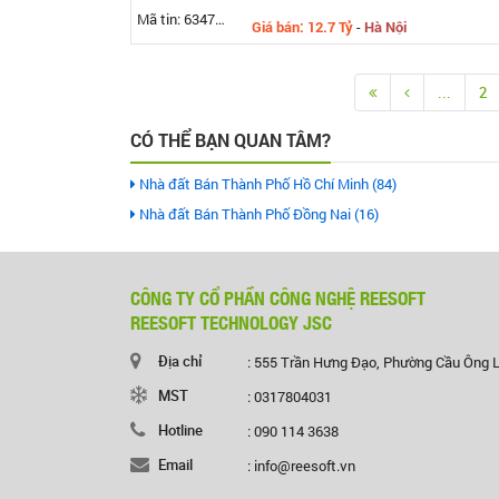
Mã tin: 634789
Giá bán: 12.7 Tỷ
-
Hà Nội
...
2
CÓ THỂ BẠN QUAN TÂM?
Nhà đất Bán Thành Phố Hồ Chí Minh (84)
Nhà đất Bán Thành Phố Đồng Nai (16)
CÔNG TY CỔ PHẦN CÔNG NGHỆ REESOFT
REESOFT TECHNOLOGY JSC
Địa chỉ
: 555 Trần Hưng Đạo, Phường Cầu Ông 
MST
: 0317804031
Hotline
: 090 114 3638
Email
: info@reesoft.vn