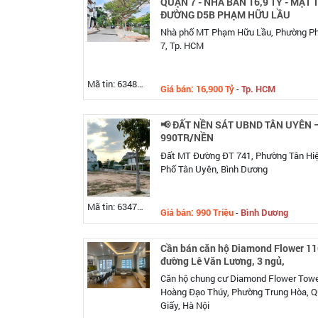
QUẬN 7 - NHÀ BÁN 16,9 TỶ - MẶT 
ĐƯỜNG D5B PHẠM HỮU LẦU
Nhà phố MT Phạm Hữu Lầu, Phường Ph
7, Tp. HCM
Mã tin: 634827
Giá bán: 16,900 Tỷ
-
Tp. HCM
📢 ĐẤT NỀN SÁT UBND TÂN UYÊN –
990TR/NỀN
Đất MT Đường ĐT 741, Phường Tân Hiệ
Phố Tân Uyên, Bình Dương
Mã tin: 634791
Giá bán: 990 Triệu
-
Bình Dương
Cần bán căn hộ Diamond Flower 1
đường Lê Văn Lương, 3 ngủ,
Căn hộ chung cư Diamond Flower Tower
Hoàng Đạo Thúy, Phường Trung Hòa, 
Giấy, Hà Nội