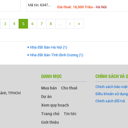
Mã tin: 634787
Giá thuê: 16,500 Triệu
-
Hà Nội
3
4
5
6
7
8
...
Nhà đất Bán Hà Nội (1)
Nhà đất Bán Tỉnh Bình Dương (1)
DANH MỤC
CHÍNH SÁCH VÀ 
Chính sách bảo mật
Mua bán
Cho thuê
Lãnh, TP.HCM
Điều khoản sử dụng
Dự án
Chính sách đổi trả
Xem quy hoạch
Trang chủ
Tin tức
Giới thiệu