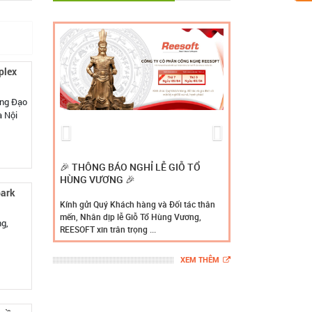
plex
àng Đạo
à Nội
Previous
Next
🎉 THÔNG BÁO NGHỈ LỄ GIỖ TỔ
HÙNG VƯƠNG 🎉
park
Kính gửi Quý Khách hàng và Đối tác thân
mến, Nhân dịp lễ Giỗ Tổ Hùng Vương,
g,
REESOFT xin trân trọng ...
XEM THÊM