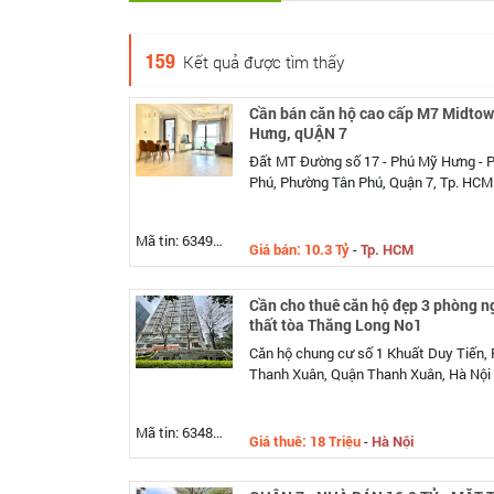
159
Kết quả được tìm thấy
Cần bán căn hộ cao cấp M7 Midtow
Hưng, qUẬN 7
Đất MT Đường số 17 - Phú Mỹ Hưng - 
Phú, Phường Tân Phú, Quận 7, Tp. HCM
Mã tin: 634900
Giá bán: 10.3 Tỷ
-
Tp. HCM
Cần cho thuê căn hộ đẹp 3 phòng ng
thất tòa Thăng Long No1
Căn hộ chung cư số 1 Khuất Duy Tiến,
Thanh Xuân, Quận Thanh Xuân, Hà Nội
Mã tin: 634899
Giá thuê: 18 Triệu
-
Hà Nội