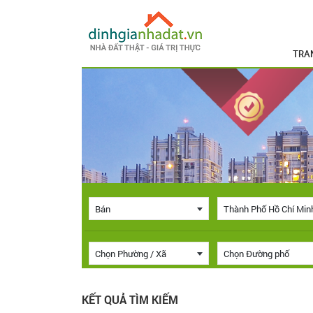
TRA
Bán
Thành Phố Hồ Chí Min
Chọn Phường / Xã
Chọn Đường phố
KẾT QUẢ TÌM KIẾM