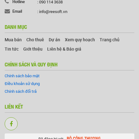
Hotline
: 090 114 3638
Email
: info@reesoft.vn
DANH MỤC
Mua bán
Cho thuê
Dự án
Xem quy hoạch
Trang chủ
Tin tức
Giới thiệu
Liên hệ & Báo giá
CHÍNH SÁCH VÀ QUY ĐỊNH
Chính sách bảo mật
Điều khoản sử dụng
Chính sách đổi trả
LIÊN KẾT
BỘ CÔNG THƯƠNG
Đã đăng ký với