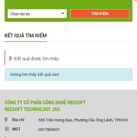
Chọn dự án
KẾT QUẢ TÌM KIẾM
0
Kết quả được tìm thấy
không tìm thấy kết quả nào!
CÔNG TY CỔ PHẦN CÔNG NGHỆ REESOFT
REESOFT TECHNOLOGY JSC
Địa chỉ
: 555 Trần Hưng Đạo, Phường Cầu Ông Lãnh, TP.HCM
MST
: 0317804031