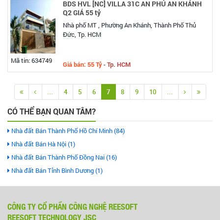
BDS HVL [NC] VILLA 31C AN PHÚ AN KHÁNH
Q2 GIÁ 55 tỷ
Nhà phố MT , Phường An Khánh, Thành Phố Thủ
Đức, Tp. HCM
Mã tin: 634749
Giá bán: 55 Tỷ
-
Tp. HCM
...
4
5
6
7
8
9
10
...
CÓ THỂ BẠN QUAN TÂM?
Nhà đất Bán Thành Phố Hồ Chí Minh (84)
Nhà đất Bán Hà Nội (1)
Nhà đất Bán Thành Phố Đồng Nai (16)
Nhà đất Bán Tỉnh Bình Dương (1)
CÔNG TY CỔ PHẦN CÔNG NGHỆ REESOFT
REESOFT TECHNOLOGY JSC