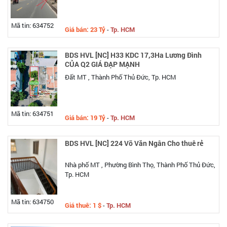
Mã tin: 634752
Giá bán: 23 Tỷ
-
Tp. HCM
BDS HVL [NC] H33 KDC 17,3Ha Lương Đình
CỦA Q2 GIÁ ĐẠP MẠNH
Đất MT , Thành Phố Thủ Đức, Tp. HCM
Mã tin: 634751
Giá bán: 19 Tỷ
-
Tp. HCM
BDS HVL [NC] 224 Võ Văn Ngân Cho thuê rẻ
Nhà phố MT , Phường Bình Thọ, Thành Phố Thủ Đức,
Tp. HCM
Mã tin: 634750
Giá thuê: 1 $
-
Tp. HCM