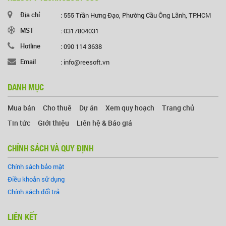
Địa chỉ
: 555 Trần Hưng Đạo, Phường Cầu Ông Lãnh, TP.HCM
MST
: 0317804031
Hotline
: 090 114 3638
Email
: info@reesoft.vn
DANH MỤC
Mua bán
Cho thuê
Dự án
Xem quy hoạch
Trang chủ
Tin tức
Giới thiệu
Liên hệ & Báo giá
CHÍNH SÁCH VÀ QUY ĐỊNH
Chính sách bảo mật
Điều khoản sử dụng
Chính sách đổi trả
LIÊN KẾT