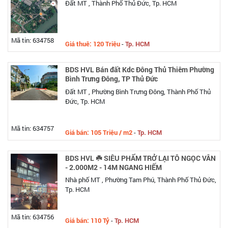
Đất MT , Thành Phố Thủ Đức, Tp. HCM
Mã tin: 634758
Giá thuê: 120 Triệu
-
Tp. HCM
BDS HVL Bán đất Kdc Đông Thủ Thiêm Phường
Bình Trưng Đông, TP Thủ Đức
Đất MT , Phường Bình Trưng Đông, Thành Phố Thủ
Đức, Tp. HCM
Mã tin: 634757
Giá bán: 105 Triệu / m2
-
Tp. HCM
BDS HVL ☘️ SIÊU PHẨM TRỞ LẠI TÔ NGỌC VÂN
- 2.000M2 - 14M NGANG HIẾM
Nhà phố MT , Phường Tam Phú, Thành Phố Thủ Đức,
Tp. HCM
Mã tin: 634756
Giá bán: 110 Tỷ
-
Tp. HCM