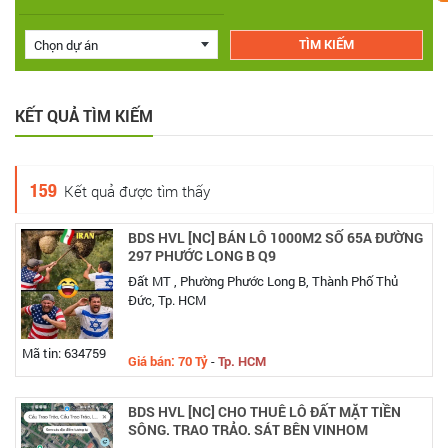
Chọn dự án
KẾT QUẢ TÌM KIẾM
159
Kết quả được tìm thấy
BDS HVL [NC] BÁN LÔ 1000M2 SỐ 65A ĐƯỜNG
297 PHƯỚC LONG B Q9
Đất MT , Phường Phước Long B, Thành Phố Thủ
Đức, Tp. HCM
Mã tin: 634759
Giá bán: 70 Tỷ
-
Tp. HCM
BDS HVL [NC] CHO THUÊ LÔ ĐẤT MẶT TIỀN
SÔNG. TRAO TRẢO. SÁT BÊN VINHOM