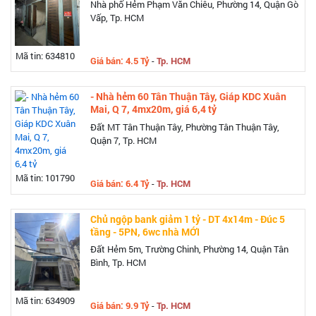
Nhà phố Hẻm Phạm Văn Chiêu, Phường 14, Quận Gò
Vấp, Tp. HCM
Mã tin: 634810
Giá bán: 4.5 Tỷ
-
Tp. HCM
- Nhà hẻm 60 Tân Thuận Tây, Giáp KDC Xuân
Mai, Q 7, 4mx20m, giá 6,4 tỷ
Đất MT Tân Thuận Tây, Phường Tân Thuận Tây,
Quận 7, Tp. HCM
Mã tin: 101790
Giá bán: 6.4 Tỷ
-
Tp. HCM
Chủ ngộp bank giảm 1 tỷ - DT 4x14m - Đúc 5
tầng - 5PN, 6wc nhà MỚI
Đất Hẻm 5m, Trường Chinh, Phường 14, Quận Tân
Bình, Tp. HCM
Mã tin: 634909
Giá bán: 9.9 Tỷ
-
Tp. HCM