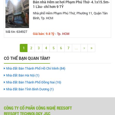
Bán nhà Hẻm xe hơi Phạm Phú Thứ- 4.1x15.5m-
1 Lầu- chỉ hơn 9 TỶ
Nhà phố Hẻm Phạm Phú Thứ, Phường 11, Quận Tân
Bình, Tp. HCM
Mã tin: 634927
Giá bán: 9.8 Tỷ
-
Tp. HCM
1
2
3
4
5
6
7
...
CÓ THỂ BẠN QUAN TÂM?
Nhà đất Bán Thành Phố Hồ Chí Minh (84)
Nhà đất Bán Hà Nội (1)
Nhà đất Bán Thành Phố Đồng Nai (16)
Nhà đất Bán Tỉnh Bình Dương (1)
CÔNG TY CỔ PHẦN CÔNG NGHỆ REESOFT
REESOFT TECHNOLOGY JSC