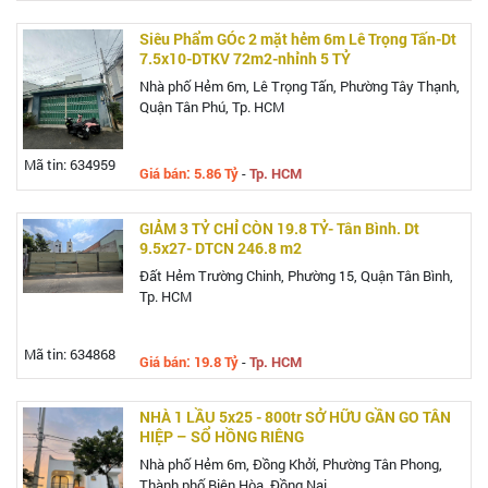
Siêu Phẩm GÓc 2 mặt hẻm 6m Lê Trọng Tấn-Dt
7.5x10-DTKV 72m2-nhỉnh 5 TỶ
Nhà phố Hẻm 6m, Lê Trọng Tấn, Phường Tây Thạnh,
Quận Tân Phú, Tp. HCM
Mã tin: 634959
Giá bán: 5.86 Tỷ
-
Tp. HCM
GIẢM 3 TỶ CHỈ CÒN 19.8 TỶ- Tân Bình. Dt
9.5x27- DTCN 246.8 m2
Đất Hẻm Trường Chinh, Phường 15, Quận Tân Bình,
Tp. HCM
Mã tin: 634868
Giá bán: 19.8 Tỷ
-
Tp. HCM
NHÀ 1 LẦU 5x25 - 800tr SỞ HỮU GẦN GO TÂN
HIỆP – SỔ HỒNG RIÊNG
Nhà phố Hẻm 6m, Đồng Khởi, Phường Tân Phong,
Thành phố Biên Hòa, Đồng Nai