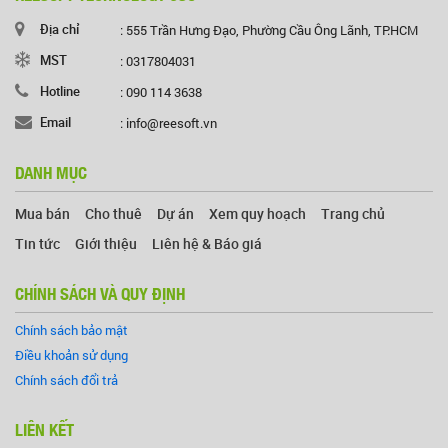
Địa chỉ
: 555 Trần Hưng Đạo, Phường Cầu Ông Lãnh, TP.HCM
MST
: 0317804031
Hotline
: 090 114 3638
Email
: info@reesoft.vn
DANH MỤC
Mua bán
Cho thuê
Dự án
Xem quy hoạch
Trang chủ
Tin tức
Giới thiệu
Liên hệ & Báo giá
CHÍNH SÁCH VÀ QUY ĐỊNH
Chính sách bảo mật
Điều khoản sử dụng
Chính sách đổi trả
LIÊN KẾT