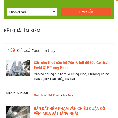
Chọn dự án
KẾT QUẢ TÌM KIẾM
159
Kết quả được tìm thấy
Cần cho thuê căn hộ 70m², full đồ tòa Central
Field 219 Trung Kính
Căn hộ chung cư số 219 Trung Kính, Phường Trung
Hòa, Quận Cầu Giấy, Hà Nội
Mã tin: 634898
Giá thuê: 14 Triệu
-
Hà Nội
BÁN ĐẤT HẺM PHẠM VĂN CHIÊU QUẬN GÒ
VẤP (MUA ĐẤT TẶNG NHÀ)