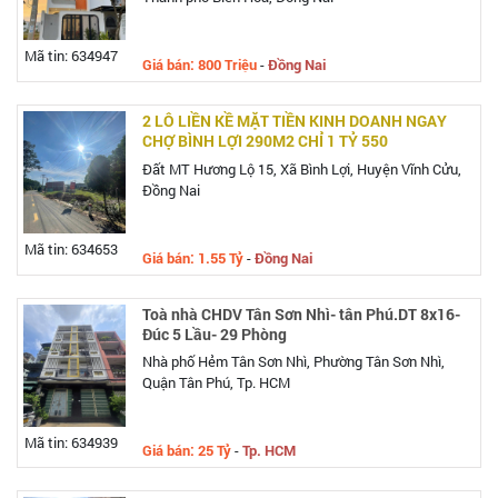
Mã tin: 634947
Giá bán: 800 Triệu
-
Đồng Nai
2 LÔ LIỀN KỀ MẶT TIỀN KINH DOANH NGAY
CHỢ BÌNH LỢI 290M2 CHỈ 1 TỶ 550
Đất MT Hương Lộ 15, Xã Bình Lợi, Huyện Vĩnh Cửu,
Đồng Nai
Mã tin: 634653
Giá bán: 1.55 Tỷ
-
Đồng Nai
Toà nhà CHDV Tân Sơn Nhì- tân Phú.DT 8x16-
Đúc 5 Lầu- 29 Phòng
Nhà phố Hẻm Tân Sơn Nhì, Phường Tân Sơn Nhì,
Quận Tân Phú, Tp. HCM
Mã tin: 634939
Giá bán: 25 Tỷ
-
Tp. HCM