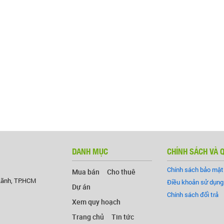
DANH MỤC
CHÍNH SÁCH VÀ 
Chính sách bảo mật
Mua bán
Cho thuê
Lãnh, TP.HCM
Điều khoản sử dụng
Dự án
Chính sách đổi trả
Xem quy hoạch
Trang chủ
Tin tức