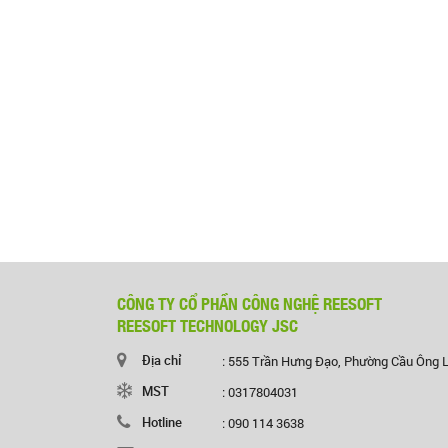
CÔNG TY CỔ PHẦN CÔNG NGHỆ REESOFT
REESOFT TECHNOLOGY JSC
Địa chỉ
: 555 Trần Hưng Đạo, Phường Cầu Ông 
MST
: 0317804031
Hotline
: 090 114 3638