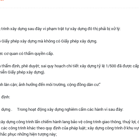
ình xây dựng sau đây vi phạm trật tự xây dựng đô thị phải bị xử lý:
 có Giấy phép xây dựng mà không có Giấy phép xây dựng.
ược cơ quan có thẩm quyền cấp.
 thẩm định, phê duyệt; sai quy hoạch chi tiết xây dựng tỷ lệ 1/500 đã được cấ
miễn Giấy phép xây dựng).
nh lân cận; ảnh hưởng đến môi trường, cộng đồng dân cư.”
 định:
xây dựng . Trong hoạt động xây dựng nghiêm cấm các hành vi sau đây:
y dựng công trình lấn chiếm hành lang bảo vệ công trình giao thông, thuỷ lợi, 
ệ các công trình khác theo quy định của pháp luật; xây dựng công trình ở khu v
để khắc phục những hiện tượng này;