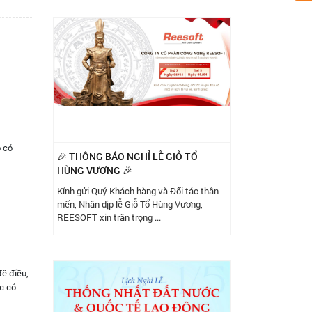
p có
🎉 THÔNG BÁO NGHỈ LỄ GIỖ TỔ
HÙNG VƯƠNG 🎉
Kính gửi Quý Khách hàng và Đối tác thân
mến, Nhân dịp lễ Giỗ Tổ Hùng Vương,
REESOFT xin trân trọng ...
đê điều,
ực có