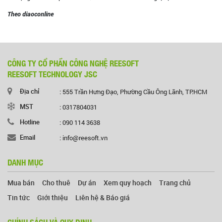
Theo diaoconline
CÔNG TY CỔ PHẦN CÔNG NGHỆ REESOFT
REESOFT TECHNOLOGY JSC
Địa chỉ
: 555 Trần Hưng Đạo, Phường Cầu Ông Lãnh, TP.HCM
MST
: 0317804031
Hotline
: 090 114 3638
Email
: info@reesoft.vn
DANH MỤC
Mua bán
Cho thuê
Dự án
Xem quy hoạch
Trang chủ
Tin tức
Giới thiệu
Liên hệ & Báo giá
CHÍNH SÁCH VÀ QUY ĐỊNH