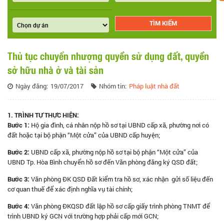
Thủ tục chuyển nhượng quyền sử dụng đất, quyền
sở hữu nhà ở và tài sản
Ngày đăng:
19/07/2017
Nhóm tin:
Pháp luật nhà đất
1. TRÌNH TỰ THỰC HIỆN:
Bước 1:
Hộ gia đình, cá nhân nộp hồ sơ tại UBND cấp xã, phường nơi có
đất hoặc tại bộ phận “Một cửa” của UBND cấp huyện;
Bước 2:
UBND cấp xã, phường nộp hồ sơ tại bộ phận “Một cửa” của
UBND Tp. Hòa Bình chuyển hồ sơ đến Văn phòng đăng ký QSD đất;
Bước 3:
Văn phòng ĐK QSD Đất kiểm tra hồ sơ, xác nhận gửi số liệu đến
cơ quan thuế để xác định nghĩa vụ tài chính;
Bước 4:
Văn phòng ĐKQSD đất lập hồ sơ cấp giấy trình phòng TNMT để
trình UBND ký GCN với trường hợp phải cấp mới GCN;