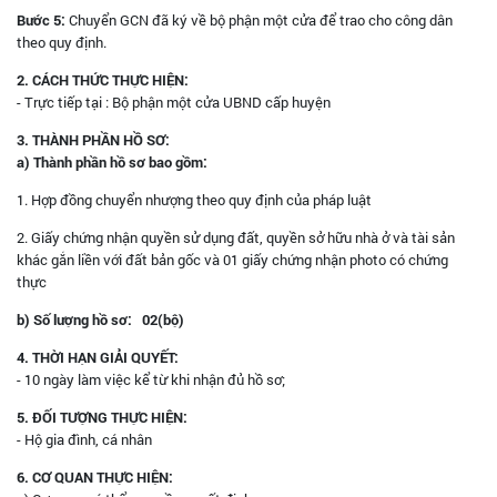
Bước 5:
Chuyển GCN đã ký về bộ phận một cửa để trao cho công dân
theo quy định.
2. CÁCH THỨC THỰC HIỆN:
- Trực tiếp tại : Bộ phận một cửa UBND cấp huyện
3. THÀNH PHẦN HỒ SƠ:
a) Thành phần hồ sơ bao gồm:
1. Hợp đồng chuyển nhượng theo quy định của pháp luật
2. Giấy chứng nhận quyền sử dụng đất, quyền sở hữu nhà ở và tài sản
khác gắn liền với đất bản gốc và 01 giấy chứng nhận photo có chứng
thực
b) Số lượng hồ sơ: 02(bộ)
4. THỜI HẠN GIẢI QUYẾT:
- 10 ngày làm việc kể từ khi nhận đủ hồ sơ;
5. ĐỐI TƯỢNG THỰC HIỆN:
- Hộ gia đình, cá nhân
6. CƠ QUAN THỰC HIỆN: