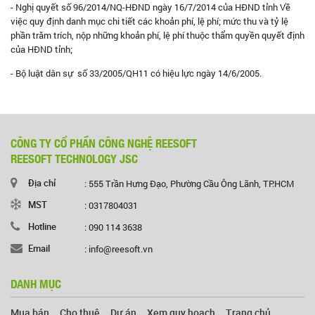
- Nghị quyết số 96/2014/NQ-HĐND ngày 16/7/2014 của HĐND tỉnh Về
việc quy định danh mục chi tiết các khoản phí, lệ phí; mức thu và tỷ lệ
phần trăm trích, nộp những khoản phí, lệ phí thuộc thẩm quyền quyết định
của HĐND tỉnh;
- Bộ luật dân sự số 33/2005/QH11 có hiệu lực ngày 14/6/2005.
CÔNG TY CỔ PHẦN CÔNG NGHỆ REESOFT
REESOFT TECHNOLOGY JSC
Địa chỉ
: 555 Trần Hưng Đạo, Phường Cầu Ông Lãnh, TP.HCM
MST
: 0317804031
Hotline
: 090 114 3638
Email
: info@reesoft.vn
DANH MỤC
Mua bán
Cho thuê
Dự án
Xem quy hoạch
Trang chủ