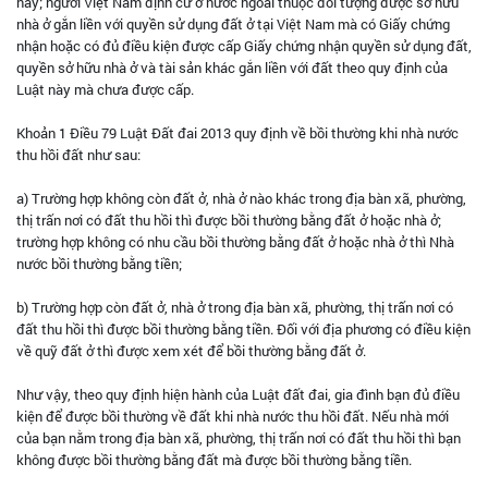
này; người Việt Nam định cư ở nước ngoài thuộc đối tượng được sở hữu
nhà ở gắn liền với quyền sử dụng đất ở tại Việt Nam mà có Giấy chứng
nhận hoặc có đủ điều kiện được cấp Giấy chứng nhận quyền sử dụng đất,
quyền sở hữu nhà ở và tài sản khác gắn liền với đất theo quy định của
Luật này mà chưa được cấp.
Khoản 1 Điều 79 Luật Đất đai 2013 quy định về bồi thường khi nhà nước
thu hồi đất như sau:
a) Trường hợp không còn đất ở, nhà ở nào khác trong địa bàn xã, phường,
thị trấn nơi có đất thu hồi thì được bồi thường bằng đất ở hoặc nhà ở;
trường hợp không có nhu cầu bồi thường bằng đất ở hoặc nhà ở thì Nhà
nước bồi thường bằng tiền;
b) Trường hợp còn đất ở, nhà ở trong địa bàn xã, phường, thị trấn nơi có
đất thu hồi thì được bồi thường bằng tiền. Đối với địa phương có điều kiện
về quỹ đất ở thì được xem xét để bồi thường bằng đất ở.
Như vậy, theo quy định hiện hành của Luật đất đai, gia đình bạn đủ điều
kiện để được bồi thường về đất khi nhà nước thu hồi đất. Nếu nhà mới
của bạn nằm trong địa bàn xã, phường, thị trấn nơi có đất thu hồi thì bạn
không được bồi thường bằng đất mà được bồi thường bằng tiền.