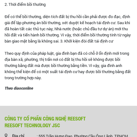
2. Thời điểm bồi thường
Để có thể bồi thường, diện tích đất bị thu hồi cần phải được đo đạc, định
giá để lập phương án bồi thường, xét duyệt kế hoạch tái định cư. Sau khi
đã hoàn tất các thủ tục này, Nhà nước (hoặc chủ đầu tư dự án) mới thu
hồi đất và tiến hành bồi thường. Vì vậy, thời điểm bồi thường tính từ ngày
bàn giao mặt bằng là không sai. 3. Khởi kiện đòi đất tái định cư
Theo quy định của pháp luật, gia đình bạn đã có chỗ ở ổn định mới trong
địa bàn xã, phường, thị trấn nơi có đất bị thu hồi sẽ không được bồi
thường bằng đất mà được bồi thường bằng tiền. Vì vậy, gia đình anh
không thể kiện để có một suất tái định cư hay được bồi thường bằng đất
trong trường hợp này.
Theo diaoconline
CÔNG TY CỔ PHẦN CÔNG NGHỆ REESOFT
REESOFT TECHNOLOGY JSC
Địa chỉ
: 555 Trần Hưng Đạo, Phường Cầu Ông Lãnh, TP.HCM