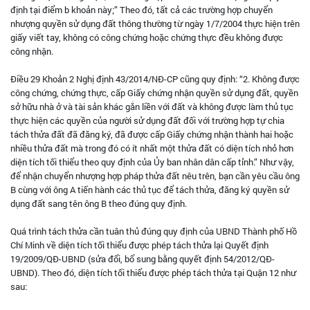
định tại điểm b khoản này;” Theo đó, tất cả các trường hợp chuyển
nhượng quyền sử dụng đất thông thường từ ngày 1/7/2004 thực hiện trên
giấy viết tay, không có công chứng hoặc chứng thực đều không được
công nhận.
Điều 29 Khoản 2 Nghị định 43/2014/NĐ-CP cũng quy định: “2. Không được
công chứng, chứng thực, cấp Giấy chứng nhận quyền sử dụng đất, quyền
sở hữu nhà ở và tài sản khác gắn liền với đất và không được làm thủ tục
thực hiện các quyền của người sử dụng đất đối với trường hợp tự chia
tách thửa đất đã đăng ký, đã được cấp Giấy chứng nhận thành hai hoặc
nhiều thửa đất mà trong đó có ít nhất một thửa đất có diện tích nhỏ hơn
diện tích tối thiểu theo quy định của Ủy ban nhân dân cấp tỉnh.” Như vậy,
để nhận chuyển nhượng hợp pháp thửa đất nêu trên, bạn cần yêu cầu ông
B cùng với ông A tiến hành các thủ tục để tách thửa, đăng ký quyền sử
dụng đất sang tên ông B theo đúng quy định.
Quá trình tách thửa cần tuân thủ đúng quy định của UBND Thành phố Hồ
Chí Minh về diện tích tối thiểu được phép tách thửa lại Quyết định
19/2009/QĐ-UBND (sửa đổi, bổ sung bằng quyết định 54/2012/QĐ-
UBND). Theo đó, diện tích tối thiểu được phép tách thửa tại Quận 12 như
sau: