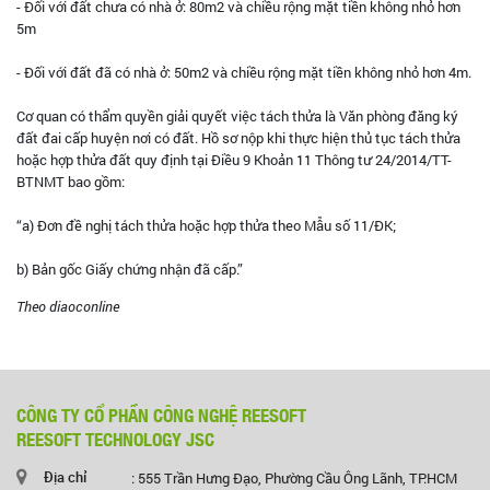
- Đối với đất chưa có nhà ở: 80m2 và chiều rộng mặt tiền không nhỏ hơn
5m
- Đối với đất đã có nhà ở: 50m2 và chiều rộng mặt tiền không nhỏ hơn 4m.
Cơ quan có thẩm quyền giải quyết việc tách thửa là Văn phòng đăng ký
đất đai cấp huyện nơi có đất. Hồ sơ nộp khi thực hiện thủ tục tách thửa
hoặc hợp thửa đất quy định tại Điều 9 Khoản 11 Thông tư 24/2014/TT-
BTNMT bao gồm:
“a) Đơn đề nghị tách thửa hoặc hợp thửa theo Mẫu số 11/ĐK;
b) Bản gốc Giấy chứng nhận đã cấp.”
Theo diaoconline
CÔNG TY CỔ PHẦN CÔNG NGHỆ REESOFT
REESOFT TECHNOLOGY JSC
Địa chỉ
: 555 Trần Hưng Đạo, Phường Cầu Ông Lãnh, TP.HCM