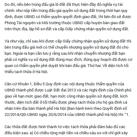
Do đó, nếu bên trúng đấu giá lô đất đã thực hiện đầy đủ nghĩa vụ tài
chính: như nộp tiền trúng đấu giá quyền sử dụng đất trong thời hạn quy
định, được UBND có thẩm quyền quyết định giao đất, thì bên đó sẽ được
Phòng Tài nguyên và Môi trường thuộc UBND cấp huyện bàn giao đất
trên thực địa, lập hồ sơ đất và cấp Giấy chứng nhận quyền sử dụng đất.
Và như vậy, chỉ sau khi được cấp Giấy chứng nhận quyền sử dụng đất thì
bên trúng đấu giá mới có thể chuyển nhượng quyền sử dụng đất đó cho
bạn. Ngoài ra bạn cần lưu ý rằng sau khi nhận chuyển nhượng đất bạn
phải có nghĩa vụ sử dụng đất đúng mục đích, đúng quy hoạch đã được cơ
quan có thẩm quyền phê duyệt khi bán đấu giá. Thứ hai: Về diện tích tối
thiểu tách thửa ở Hà Nội.
Căn cứ Khoản 1, Điều 5 Quy định các nội dung thuộc thẩm quyền của
UBND thành phố được Luật Đất đai 2013 và các Nghị định của Chính phủ
giao về hạn mức giao đất, hạn mức công nhận quyền sử dụng đất, kích
thước, diện tích đất ở tối thiểu được phép tách thửa cho hộ gia đình cá
nhân trên địa bàn thành phố Hà Nội (Ban hành kèm theo Quyết định số
22/2014/QĐ-UBND ngày 20/6/2014 của UBND thành phố Hà Nội) thì: “1.
Các thửa đất được hình thành từ việc tách thửa phải đảm bảo đủ các
điều kiện sau: a) Có chiều rộng mặt tiền và chiều sâu so với chỉ giới xây