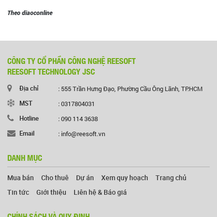
Theo diaoconline
CÔNG TY CỔ PHẦN CÔNG NGHỆ REESOFT
REESOFT TECHNOLOGY JSC
Địa chỉ
: 555 Trần Hưng Đạo, Phường Cầu Ông Lãnh, TP.HCM
MST
: 0317804031
Hotline
: 090 114 3638
Email
: info@reesoft.vn
DANH MỤC
Mua bán
Cho thuê
Dự án
Xem quy hoạch
Trang chủ
Tin tức
Giới thiệu
Liên hệ & Báo giá
CHÍNH SÁCH VÀ QUY ĐỊNH