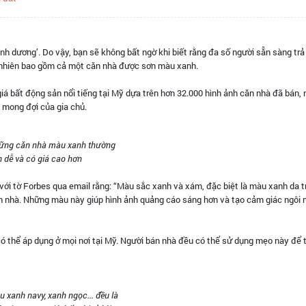
anh dương’. Do vậy, bạn sẽ không bất ngờ khi biết rằng đa số người sẵn sàng trả
dĩ nhiên bao gồm cả một căn nhà được sơn màu xanh.
iá bất động sản nổi tiếng tại Mỹ dựa trên hơn 32.000 hình ảnh căn nhà đã bán,
 mong đợi của gia chủ.
ững căn nhà màu xanh thường
 dễ và có giá cao hơn
sẻ với tờ Forbes qua email rằng: “Màu sắc xanh và xám, đặc biệt là màu xanh da t
 nhà. Những màu này giúp hình ảnh quảng cáo sáng hơn và tạo cảm giác ngôi 
có thể áp dụng ở mọi nơi tại Mỹ. Người bán nhà đều có thể sử dụng mẹo này để 
 xanh navy, xanh ngọc... đều là