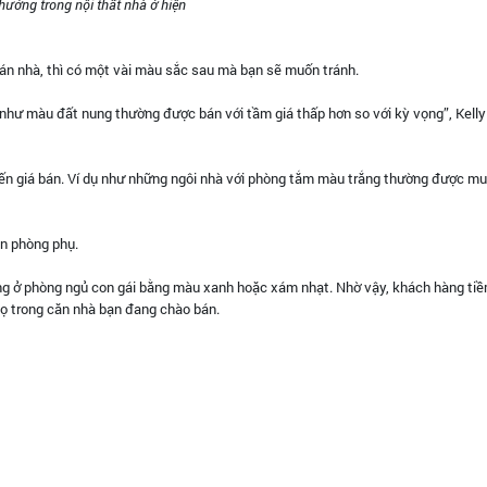
hướng trong nội thất nhà ở hiện
án nhà, thì có một vài màu sắc sau mà bạn sẽ muốn tránh.
như màu đất nung thường được bán với tầm giá thấp hơn so với kỳ vọng”, Kelly
đến giá bán. Ví dụ như những ngôi nhà với phòng tắm màu trắng thường được mu
n phòng phụ.
ồng ở phòng ngủ con gái bằng màu xanh hoặc xám nhạt. Nhờ vậy, khách hàng ti
họ trong căn nhà bạn đang chào bán.