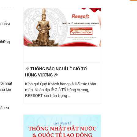
 nhiều
 những
🎉 THÔNG BÁO NGHỈ LỄ GIỖ TỔ
HÙNG VƯƠNG 🎉
rời nhạt
Kính gửi Quý Khách hàng và Đối tác thân
nhà lớn
mến, Nhân dịp lễ Giỗ Tổ Hùng Vương,
REESOFT xin trân trọng ...
tối ưu