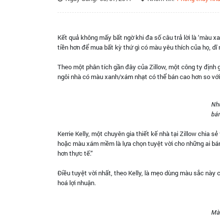
Kết quả không mấy bất ngờ khi đa số câu trả lời là ‘màu x
tiền hơn để mua bất kỳ thứ gì có màu yêu thích của họ, 
Theo một phân tích gần đây của Zillow, một công ty định g
ngôi nhà có màu xanh/xám nhạt có thể bán cao hơn so với
Nh
bán
Kerrie Kelly, một chuyên gia thiết kế nhà tại Zillow chia 
hoặc màu xám mềm là lựa chọn tuyệt vời cho những ai bán
hơn thực tế.”
Điều tuyệt vời nhất, theo Kelly, là mẹo dùng màu sắc này 
hoá lợi nhuận.
Màu