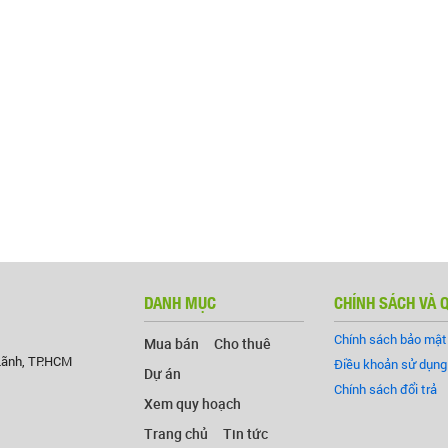
DANH MỤC
CHÍNH SÁCH VÀ 
Chính sách bảo mật
Mua bán
Cho thuê
Lãnh, TP.HCM
Điều khoản sử dụng
Dự án
Chính sách đổi trả
Xem quy hoạch
Trang chủ
Tin tức