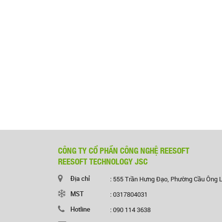
CÔNG TY CỔ PHẦN CÔNG NGHỆ REESOFT
REESOFT TECHNOLOGY JSC
Địa chỉ
: 555 Trần Hưng Đạo, Phường Cầu Ông 
MST
: 0317804031
Hotline
: 090 114 3638