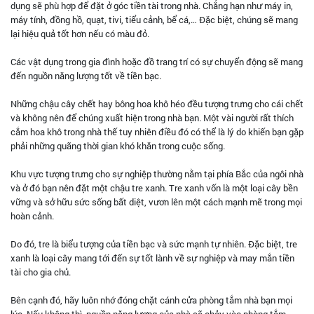
dụng sẽ phù hợp để đặt ở góc tiền tài trong nhà. Chẳng hạn như máy in,
máy tính, đồng hồ, quạt, tivi, tiểu cảnh, bể cá,… Đặc biệt, chúng sẽ mang
lại hiệu quả tốt hơn nếu có màu đỏ.
Các vật dụng trong gia đình hoặc đồ trang trí có sự chuyển động sẽ mang
đến nguồn năng lượng tốt về tiền bạc.
Những chậu cây chết hay bông hoa khô héo đều tượng trưng cho cái chết
và không nên để chúng xuất hiện trong nhà bạn. Một vài người rất thích
cắm hoa khô trong nhà thế tuy nhiên điều đó có thể là lý do khiến bạn gặp
phải những quãng thời gian khó khăn trong cuộc sống.
Khu vực tượng trưng cho sự nghiệp thường nằm tại phía Bắc của ngôi nhà
và ở đó bạn nên đặt một chậu tre xanh. Tre xanh vốn là một loại cây bền
vững và sở hữu sức sống bất diệt, vươn lên một cách mạnh mẽ trong mọi
hoàn cảnh.
Do đó, tre là biểu tượng của tiền bạc và sức mạnh tự nhiên. Đặc biệt, tre
xanh là loại cây mang tới đến sự tốt lành về sự nghiệp và may mắn tiền
tài cho gia chủ.
Bên cạnh đó, hãy luôn nhớ đóng chặt cánh cửa phòng tắm nhà bạn mọi
lúc. Nếu không thì, nguồn năng lượng của nhà sẽ chảy vào phòng tắm,