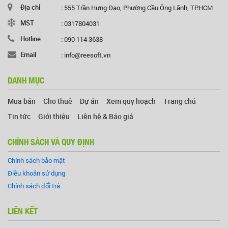
Địa chỉ
: 555 Trần Hưng Đạo, Phường Cầu Ông Lãnh, TP.HCM
MST
: 0317804031
Hotline
: 090 114 3638
Email
: info@reesoft.vn
DANH MỤC
Mua bán
Cho thuê
Dự án
Xem quy hoạch
Trang chủ
Tin tức
Giới thiệu
Liên hệ & Báo giá
CHÍNH SÁCH VÀ QUY ĐỊNH
Chính sách bảo mật
Điều khoản sử dụng
Chính sách đổi trả
LIÊN KẾT