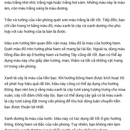
màu trắng nhờ nhờ, trắng ngà hoặc trắng hơi xám. Những màu này là màu
âm, còn màu trắng sáng là màu dương.
Trần và tường của văn phòng quét sơn màu trắng là rất tốt. Tiếp đến, bạn
chỉ cần trang trí bằng màu đỏ, màu xanh lá cây và xanh dương cho phù
hợp với các hướng của la bàn là được.
Màu sơn tường liên quan đến vận may. Màu đỏ là màu của hướng Nam.
Quét màu đỏ trên tường phía Nam sẽ mang lại tài lộc. Ngoài ra, dùng màu
hồng đào ấm áp ở hướng Nam và hướng Tây cũng rất tốt. Bạn có thể áp
dụng màu này cho giấy dán tường, màn, thảm và tất cả những vật trang
trí trong văn phòng.
Xanh lá cây là màu của tiền bạc. Khi hướng Đông Nam được kích hoạt thì
sẽ phát huy hiệu quả rất lớn. Màu này cũng có thể áp dụng cho hướng
Đông. Bạn nên lưu ý rằng màu xanh lá cây tươi sáng tượng trưng cho mùa
xuân, cây cối đâm chồi nảy lộc. Bạn có thể dùng cây giả có lá màu xanh
lá cây tươi sáng đặt trong văn phòng để thu hút dòng luân chuyển tiền
bạc được thuận lợi nhất.
Xanh dương là màu của nước. Màu này có tác dụng rất tốt ở góc hướng
Đông, Đông Nam và Bắc của văn phòng. Tuy nhiên, bạn không nên lạm
dụng màu xanh dương vì quá nhiều nước sẽ gây phản tác dụng.