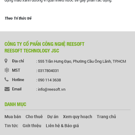
Theo Trí thức trẻ
CÔNG TY CỔ PHẦN CÔNG NGHỆ REESOFT
REESOFT TECHNOLOGY JSC
Địa chỉ
: 555 Trần Hưng Đạo, Phường Cầu Ông Lãnh, TP.HCM
MST
: 0317804031
Hotline
: 090 114 3638
Email
: info@reesoft.vn
DANH MỤC
Mua bán
Cho thuê
Dự án
Xem quy hoạch
Trang chủ
Tin tức
Giới thiệu
Liên hệ & Báo giá