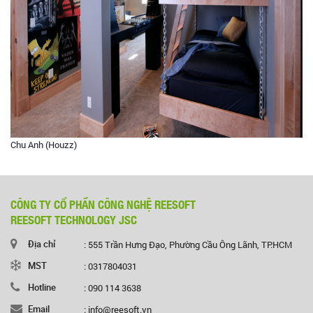
Chu Anh (Houzz)
CÔNG TY CỔ PHẦN CÔNG NGHỆ REESOFT
REESOFT TECHNOLOGY JSC
Địa chỉ
: 555 Trần Hưng Đạo, Phường Cầu Ông Lãnh, TP.HCM
MST
: 0317804031
Hotline
: 090 114 3638
Email
: info@reesoft.vn