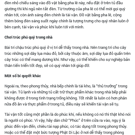
đèn nhỏ chiếu sáng vào đồ vật bằng pha lê này, nếu đặt ở trên tủ đầu
giường thì khi ngủ nên tắt đèn. Từ trường của pha lê có thể mời gọi quý
nhân tới, còn ánh sáng đèn chính là tài vận. Đồ vật bằng pha lê, cộng
thêm bóng đèn sáng suốt ngày chính là tượng trưng cho quý nhân luôn ở
bên cạnh, tài vận và phúc khí luôn tới với mình.
Chơi trúc phú quý trong nhà
Bài trí chậu trúc phú quý ở vị trí dễ thấy trong nhà. Nên trang trí cho cây
trúc những sợi dây lụa màu đỏ, bởi cây thuộc âm, sợi dây lụa đỏ quấn trên
cây trúc có thể mang dương khí. Như vậy, có thể khiến cho sự nghiệp bản
thân tiến triển tốt đẹp, sẽ có quý nhân tới giúp đỡ.
Một số bí quyết khác
Ngoài ra, theo phong thủy, nhà bếp chính là tài kho, là “thủ trưởng” trong
tài vận. Tủ lạnh và những tủ cất trữ thực phẩm khác trong nhà bếp phải
không được ở trong tình trạng trống không. Tốt nhất là luôn có hơn phân
nửa đồ ăn và thực phẩm ở trong tủ, điều này sẽ khiến tài vận sẽ tụ.
Tài vận tốt cũng một phần là do phúc khí, nếu không có nó thì thật khó nói
là người có phúc. Vì vậy, hãy dán chữ “Phúc” ở trên cửa ra vào, ngụ ý là
phúc đến vận đến, chiêu tài nạp phúc, có tác dụng tốt trong phong thủy.
Hoặc có thể đặt một bức tượng Phật Di Lặc ở nơi dễ thấy trong phòng