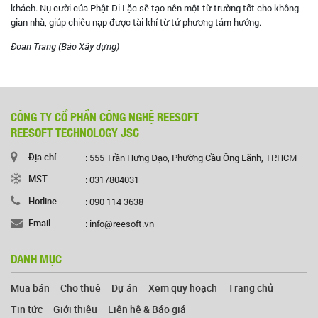
khách. Nụ cười của Phật Di Lặc sẽ tạo nên một từ trường tốt cho không
gian nhà, giúp chiêu nạp được tài khí từ tứ phương tám hướng.
Đoan Trang (Báo Xây dựng)
CÔNG TY CỔ PHẦN CÔNG NGHỆ REESOFT
REESOFT TECHNOLOGY JSC
Địa chỉ
: 555 Trần Hưng Đạo, Phường Cầu Ông Lãnh, TP.HCM
MST
: 0317804031
Hotline
: 090 114 3638
Email
: info@reesoft.vn
DANH MỤC
Mua bán
Cho thuê
Dự án
Xem quy hoạch
Trang chủ
Tin tức
Giới thiệu
Liên hệ & Báo giá