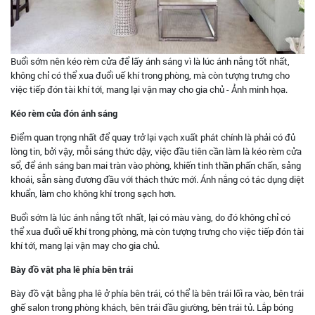
Buổi sớm nên kéo rèm cửa để lấy ánh sáng vì là lúc ánh nắng tốt nhất,
không chỉ có thể xua đuổi uế khí trong phòng, mà còn tượng trưng cho
việc tiếp đón tài khí tới, mang lại vận may cho gia chủ - Ảnh minh họa.
Kéo rèm cửa đón ánh sáng
Điểm quan trọng nhất để quay trở lại vạch xuất phát chính là phải có đủ
lòng tin, bởi vậy, mỗi sáng thức dậy, việc đầu tiên cần làm là kéo rèm cửa
sổ, để ánh sáng ban mai tràn vào phòng, khiến tinh thần phấn chấn, sảng
khoái, sẵn sàng đương đầu với thách thức mới. Ánh nắng có tác dụng diệt
khuẩn, làm cho không khí trong sạch hơn.
Buổi sớm là lúc ánh nắng tốt nhất, lại có màu vàng, do đó không chỉ có
thể xua đuổi uế khí trong phòng, mà còn tượng trưng cho việc tiếp đón tài
khí tới, mang lại vận may cho gia chủ.
Bày đồ vật pha lê phía bên trái
Bày đồ vật bằng pha lê ở phía bên trái, có thể là bên trái lối ra vào, bên trái
ghế salon trong phòng khách, bên trái đầu giường, bên trái tủ. Lắp bóng