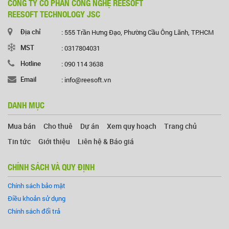
CÔNG TY CỔ PHẦN CÔNG NGHỆ REESOFT
REESOFT TECHNOLOGY JSC
Địa chỉ
: 555 Trần Hưng Đạo, Phường Cầu Ông Lãnh, TP.HCM
MST
: 0317804031
Hotline
: 090 114 3638
Email
: info@reesoft.vn
DANH MỤC
Mua bán
Cho thuê
Dự án
Xem quy hoạch
Trang chủ
Tin tức
Giới thiệu
Liên hệ & Báo giá
CHÍNH SÁCH VÀ QUY ĐỊNH
Chính sách bảo mật
Điều khoản sử dụng
Chính sách đổi trả