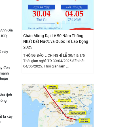
 Anh Gia
Chào Mừng Đại Lễ 50 Năm Thống
 USD,
Nhất Đất Nước và Quốc Tế Lao Động
2025
D này
THÔNG BÁO LỊCH NGHỈ LỄ 30/4 & 1/5
Thời gian nghỉ: Từ 30/04/2025 đến hết
04/05/2025. Thời gian làm ...
ay đơn
y mạnh
nhuận
hủ tịch
 công
t là xây
CT