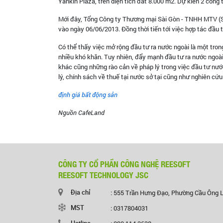
Yankin Plaza, trên diện tích đất 8.000 m2. Dự kiến 2 công
Mới đây, Tổng Công ty Thương mại Sài Gòn - TNHH MTV (S
vào ngày 06/06/2013. Đồng thời tiến tới việc hợp tác đầu
Có thể thấy việc mở rộng đầu tư ra nước ngoài là một tro
nhiều khó khăn. Tuy nhiên, đẩy mạnh đầu tư ra nước ngoài 
khác cũng những rào cản về pháp lý trong việc đầu tư nước
lý, chính sách về thuế tại nước sở tại cũng như nghiên cứu 
định giá bất động sản
Nguồn CafeLand
CÔNG TY CỔ PHẦN CÔNG NGHỆ REESOFT
REESOFT TECHNOLOGY JSC
Địa chỉ
: 555 Trần Hưng Đạo, Phường Cầu Ông 
MST
: 0317804031