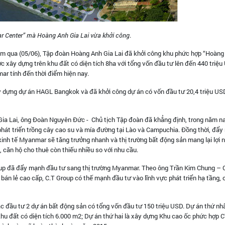
 Center” mà Hoàng Anh Gia Lai vừa khởi công
.
hôm qua (05/06), Tập đoàn Hoàng Anh Gia Lai đã khởi công khu phức hợp “Hoàng
xây dựng trên khu đất có diện tích 8ha với tổng vốn đầu tư lên đến 440 triệu
ar tính đến thời điểm hiện nay.
y dựng dự án HAGL Bangkok và đã khởi công dự án có vốn đầu tư 20,4 triệu US
Gia Lai, ông Đoàn Nguyên Đức - Chủ tịch Tập đoàn đã khẳng định, trong năm n
 phát triển trồng cây cao su và mía đường tại Lào và Campuchia. Đồng thời, đẩ
kinh tế Myanmar sẽ tăng trưởng nhanh và thị trường bất động sản mang lại lợi 
 căn hộ cho thuê còn thiếu nhiều so với nhu cầu.
up đã đẩy mạnh đầu tư sang thị trường Myanmar. Theo ông Trần Kim Chung – C
 bán lẻ cao cấp, C.T Group có thế mạnh đầu tư vào lĩnh vực phát triển hạ tầng,
c đầu tư 2 dự án bất động sản có tổng vốn đầu tư 150 triệu USD. Dự án thứ nhấ
 đất có diện tích 6.000 m2; Dự án thứ hai là xây dựng Khu cao ốc phức hợp 