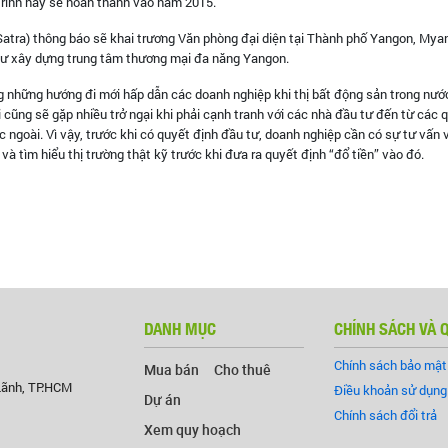
 trình này sẽ hoàn thành vào năm 2015.
atra) thông báo sẽ khai trương Văn phòng đại diện tại Thành phố Yangon, My
 tư xây dựng trung tâm thương mại đa năng Yangon.
ng những hướng đi mới hấp dẫn các doanh nghiệp khi thị bất động sản trong nướ
cũng sẽ gặp nhiều trở ngại khi phải cạnh tranh với các nhà đầu tư đến từ các 
 ngoài. Vì vậy, trước khi có quyết định đầu tư, doanh nghiệp cần có sự tư vấn 
và tìm hiểu thị trường thật kỹ trước khi đưa ra quyết định “đổ tiền” vào đó.
DANH MỤC
CHÍNH SÁCH VÀ 
Chính sách bảo mật
Mua bán
Cho thuê
Lãnh, TP.HCM
Điều khoản sử dụng
Dự án
Chính sách đổi trả
Xem quy hoạch