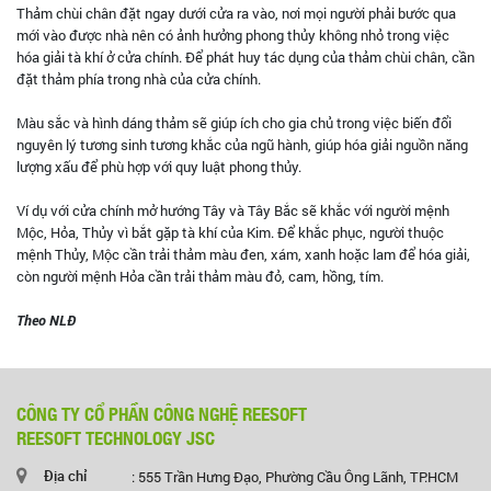
Thảm chùi chân đặt ngay dưới cửa ra vào, nơi mọi người phải bước qua
mới vào được nhà nên có ảnh hưởng phong thủy không nhỏ trong việc
hóa giải tà khí ở cửa chính. Để phát huy tác dụng của thảm chùi chân, cần
đặt thảm phía trong nhà của cửa chính.
Màu sắc và hình dáng thảm sẽ giúp ích cho gia chủ trong việc biến đổi
nguyên lý tương sinh tương khắc của ngũ hành, giúp hóa giải nguồn năng
lượng xấu để phù hợp với quy luật phong thủy.
Ví dụ với cửa chính mở hướng Tây và Tây Bắc sẽ khắc với người mệnh
Mộc, Hỏa, Thủy vì bắt gặp tà khí của Kim. Để khắc phục, người thuộc
mệnh Thủy, Mộc cần trải thảm màu đen, xám, xanh hoặc lam để hóa giải,
còn người mệnh Hỏa cần trải thảm màu đỏ, cam, hồng, tím.
Theo NLĐ
CÔNG TY CỔ PHẦN CÔNG NGHỆ REESOFT
REESOFT TECHNOLOGY JSC
Địa chỉ
: 555 Trần Hưng Đạo, Phường Cầu Ông Lãnh, TP.HCM