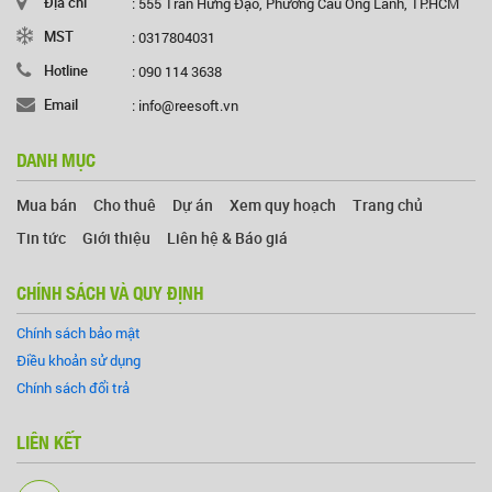
Địa chỉ
: 555 Trần Hưng Đạo, Phường Cầu Ông Lãnh, TP.HCM
MST
: 0317804031
Hotline
: 090 114 3638
Email
: info@reesoft.vn
DANH MỤC
Mua bán
Cho thuê
Dự án
Xem quy hoạch
Trang chủ
Tin tức
Giới thiệu
Liên hệ & Báo giá
CHÍNH SÁCH VÀ QUY ĐỊNH
Chính sách bảo mật
Điều khoản sử dụng
Chính sách đổi trả
LIÊN KẾT