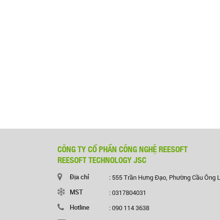
CÔNG TY CỔ PHẦN CÔNG NGHỆ REESOFT
REESOFT TECHNOLOGY JSC
Địa chỉ
: 555 Trần Hưng Đạo, Phường Cầu Ông 
MST
: 0317804031
Hotline
: 090 114 3638