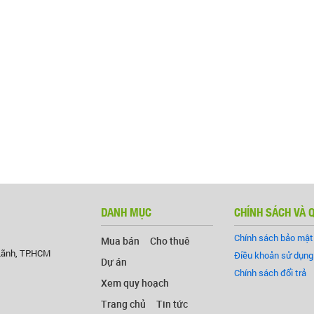
DANH MỤC
CHÍNH SÁCH VÀ 
Chính sách bảo mật
Mua bán
Cho thuê
Lãnh, TP.HCM
Điều khoản sử dụng
Dự án
Chính sách đổi trả
Xem quy hoạch
Trang chủ
Tin tức