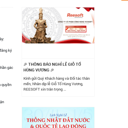
ây:
 đăng ký
🎉 THÔNG BÁO NGHỈ LỄ GIỖ TỔ
 phần gác
HÙNG VƯƠNG 🎉
Kính gửi Quý Khách hàng và Đối tác thân
mến, Nhân dịp lễ Giỗ Tổ Hùng Vương,
n quyền
REESOFT xin trân trọng ...
hận