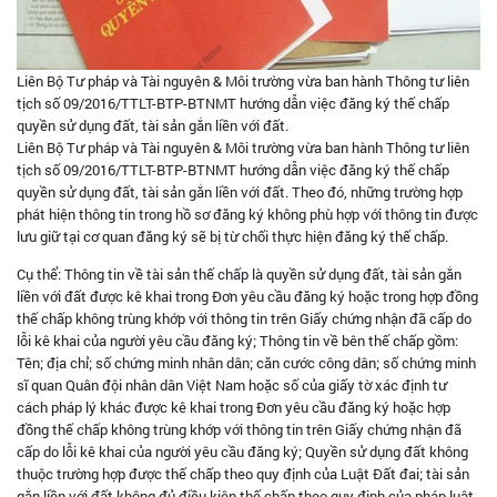
Liên Bộ Tư pháp và Tài nguyên & Môi trường vừa ban hành Thông tư liên
tịch số 09/2016/TTLT-BTP-BTNMT hướng dẫn việc đăng ký thế chấp
quyền sử dụng đất, tài sản gắn liền với đất.
Liên Bộ Tư pháp và Tài nguyên & Môi trường vừa ban hành Thông tư liên
tịch số 09/2016/TTLT-BTP-BTNMT hướng dẫn việc đăng ký thế chấp
quyền sử dụng đất, tài sản gắn liền với đất. Theo đó, những trường hợp
phát hiện thông tin trong hồ sơ đăng ký không phù hợp với thông tin được
lưu giữ tại cơ quan đăng ký sẽ bị từ chối thực hiện đăng ký thế chấp.
Cụ thể: Thông tin về tài sản thế chấp là quyền sử dụng đất, tài sản gắn
liền với đất được kê khai trong Đơn yêu cầu đăng ký hoặc trong hợp đồng
thế chấp không trùng khớp với thông tin trên Giấy chứng nhận đã cấp do
lỗi kê khai của người yêu cầu đăng ký; Thông tin về bên thế chấp gồm:
Tên; địa chỉ; số chứng minh nhân dân; căn cước công dân; số chứng minh
sĩ quan Quân đội nhân dân Việt Nam hoặc số của giấy tờ xác định tư
cách pháp lý khác được kê khai trong Đơn yêu cầu đăng ký hoặc hợp
đồng thế chấp không trùng khớp với thông tin trên Giấy chứng nhận đã
cấp do lỗi kê khai của người yêu cầu đăng ký; Quyền sử dụng đất không
thuộc trường hợp được thế chấp theo quy định của Luật Đất đai; tài sản
gắn liền với đất không đủ điều kiện thế chấp theo quy định của pháp luật