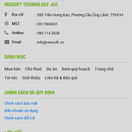
REESOFT TECHNOLOGY JSC
Địa chỉ
: 555 Trần Hưng Đạo, Phường Cầu Ông Lãnh, TP.HCM
MST
: 0317804031
Hotline
: 090 114 3638
Email
: info@reesoft.vn
DANH MỤC
Mua bán
Cho thuê
Dự án
Xem quy hoạch
Trang chủ
Tin tức
Giới thiệu
Liên hệ & Báo giá
CHÍNH SÁCH VÀ QUY ĐỊNH
Chính sách bảo mật
Điều khoản sử dụng
Chính sách đổi trả