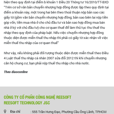
hiện theo quy định tại điểm b khoản 1 Điều 20 Thông tư 16/2010/TT-BXD
“Trên cơ sở văn bản chuyển nhượng hợp đồng được lập theo quy định tại
điểm a khoản này, một trong hai bên theo thoả thuận nộp bản sao các
giấy tờ (gồm văn bản chuyển nhượng hợp đồng; bản sao biên lai nộp tiền
góp vốn, tiền mua nhà ở cho chủ đầu tư và bản sao hợp đồng mua bán
nhà ở ký với chủ đầu tư) cho cơ quan thuế để làm thủ tục thu thuế thu
nhập theo quy định của pháp luật. Nếu việc chuyển nhượng hợp đồng
thuộc diện được miễn thuế thu nhập thì phải có giấy tờ xác nhận về việc
miễn thuế thu nhập của cơ quan thuế”
Như vậy, nếu không phải đối tượng thuộc diện được miễn thuế theo Điều
4 Luật thuế thu nhập cá nhân 2007 sửa đổi 2012 thì khi chuyển nhượng
căn hộ chung cư, bạn phải nộp thuế thu nhập cho nhà nước.
Theo diaoconline
CÔNG TY CỔ PHẦN CÔNG NGHỆ REESOFT
REESOFT TECHNOLOGY JSC
Địa chỉ
: 555 Trần Hưng Đạo, Phường Cầu Ông Lãnh, TP.HCM