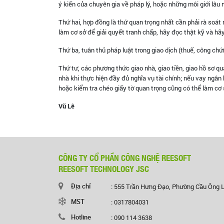
ý kiến của chuyên gia về pháp lý, hoặc những môi giới lâu 
Thứ hai, hợp đồng là thứ quan trọng nhất cần phải rà soát n
làm cơ sở để giải quyết tranh chấp, hãy đọc thật kỹ và hã
Thứ ba, tuân thủ pháp luật trong giao dịch (thuế, công chứ
Thứ tư, các phương thức giao nhà, giao tiền, giao hồ sơ quan
nhà khi thực hiện đầy đủ nghĩa vụ tài chính; nếu vay ngân 
hoặc kiểm tra chéo giấy tờ quan trọng cũng có thể làm cơ 
Vũ Lê
CÔNG TY CỔ PHẦN CÔNG NGHỆ REESOFT
REESOFT TECHNOLOGY JSC
Địa chỉ
: 555 Trần Hưng Đạo, Phường Cầu Ông 
MST
: 0317804031
Hotline
: 090 114 3638