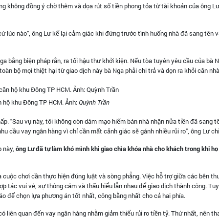
àng không đồng ý chờ thêm và dọa rút số tiền phong tỏa từ tài khoản của ông L
 cứ lúc nào", ông Lư kể lại cảm giác khi đứng trước tình huống nhà đã sang tên v
ga bằng biện pháp rắn, ra tối hậu thư khởi kiện. Nếu tòa tuyên yêu cầu của bà 
 toàn bộ mọi thiệt hại từ giao dịch này bà Nga phải chi trả và dọn ra khỏi căn nh
ăn hộ khu Đông TP HCM. Ảnh:
Quỳnh Trần
ấp. "Sau vụ này, tôi không còn dám mạo hiểm bán nhà nhận nửa tiền đã sang tê
hu cầu vay ngân hàng vì chỉ cần mất cảnh giác sẽ gánh nhiều rủi ro", ông Lư chi
p này,
ông Lư đã tự làm khó mình khi giao chìa khóa nhà cho khách trong khi họ
 là cuộc chơi cần thực hiện đúng luật và sòng phẳng. Việc hỗ trợ giữa các bên t
ợp tác vui vẻ, sự thông cảm và thấu hiểu lẫn nhau để giao dịch thành công. Tuy
táo để chọn lựa phương án tốt nhất, công bằng nhất cho cả hai phía.
ó liên quan đến vay ngân hàng nhằm giảm thiểu rủi ro tiền tỷ. Thứ nhất, nên t