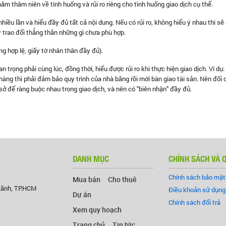
năm thâm niên về tình huống và rủi ro riêng cho tình huống giao dịch cụ thể.
hiều lần và hiểu đầy đủ tất cả nội dung. Nếu có rủi ro, không hiểu ý nhau thì sẽ
y trao đổi thẳng thắn những gì chưa phù hợp.
ng hợp lệ, giấy tờ nhân thân đầy đủ).
 trọng phải cùng lúc, đồng thời, hiểu được rủi ro khi thực hiện giao dịch. Ví dụ:
hàng thì phải đảm bảo quy trình của nhà băng rồi mới bàn giao tài sản. Nên đối 
sở để ràng buộc nhau trong giao dịch, và nên có "biên nhận" đầy đủ.
DANH MỤC
CHÍNH SÁCH VÀ 
Chính sách bảo mật
Mua bán
Cho thuê
Lãnh, TP.HCM
Điều khoản sử dụng
Dự án
Chính sách đổi trả
Xem quy hoạch
Trang chủ
Tin tức