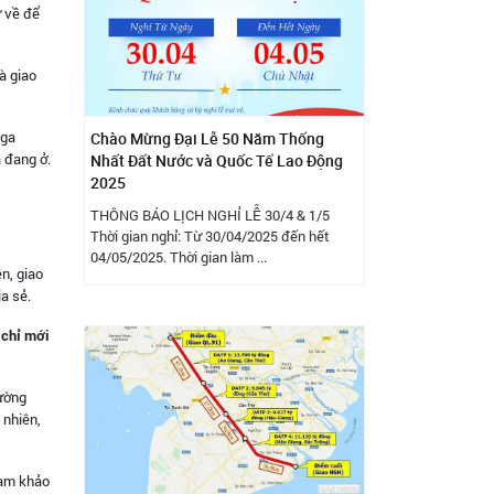
ư về để
à giao
Nga
Chào Mừng Đại Lễ 50 Năm Thống
à đang ở.
Nhất Đất Nước và Quốc Tế Lao Động
2025
THÔNG BÁO LỊCH NGHỈ LỄ 30/4 & 1/5
Thời gian nghỉ: Từ 30/04/2025 đến hết
04/05/2025. Thời gian làm ...
n, giao
a sẻ.
 chỉ mới
hường
 nhiên,
ham khảo