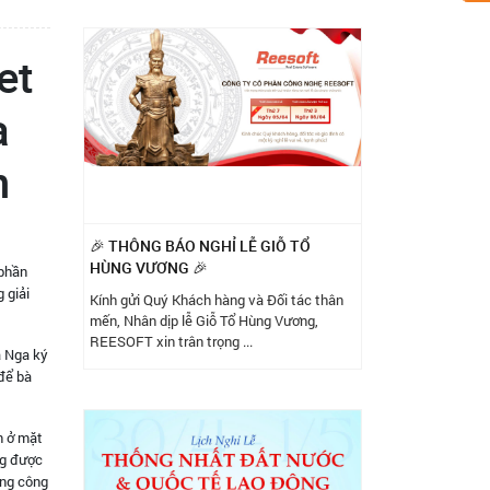
et
a
n
🎉 THÔNG BÁO NGHỈ LỄ GIỖ TỔ
HÙNG VƯƠNG 🎉
 phần
 giải
Kính gửi Quý Khách hàng và Đối tác thân
mến, Nhân dịp lễ Giỗ Tổ Hùng Vương,
REESOFT xin trân trọng ...
à Nga ký
 để bà
n ở mặt
ng được
ồng công