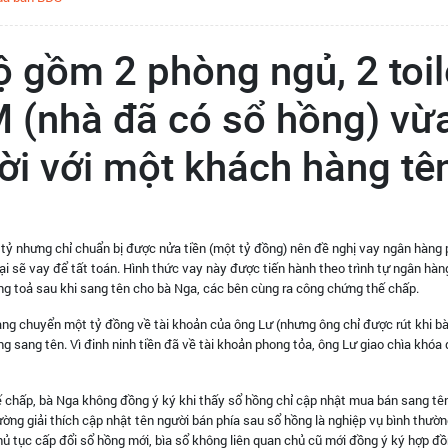
 gồm 2 phòng ngủ, 2 toil
M (nhà đã có sổ hồng) vừ
ời với một khách hàng tê
2 tỷ nhưng chỉ chuẩn bị được nửa tiền (một tỷ đồng) nên đề nghị vay ngân hàng
lại sẽ vay để tất toán. Hình thức vay này được tiến hành theo trình tự ngân hàng
g toả sau khi sang tên cho bà Nga, các bên cùng ra công chứng thế chấp.
ng chuyển một tỷ đồng về tài khoản của ông Lư (nhưng ông chỉ được rút khi b
 sang tên. Vì đinh ninh tiền đã về tài khoản phong tỏa, ông Lư giao chìa khóa
chấp, bà Nga không đồng ý ký khi thấy sổ hồng chỉ cập nhật mua bán sang tê
ường giải thích cập nhật tên người bán phía sau sổ hồng là nghiệp vụ bình thườ
hủ tục cấp đổi sổ hồng mới, bìa sổ không liên quan chủ cũ mới đồng ý ký hợp đ