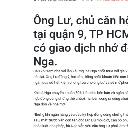
Ông Lư, chủ căn hộ
tại quận 9, TP HC
có giao dịch nhớ đ
Nga.
Sau khi xem nhà vài lần và ưng, bà Nga chốt mua với giá 
còn lại. Ông Lư đồng ý, hai bên thống nhất khoản tiền còn 
ngân qua sổ tiết kiệm phong tỏa cho ông Lư và sẽ mở phon
Khi bà Nga chuyển khoản 50% tiền cho bên bán và ngân hà
hợp đồng công chứng thế chấp), hai bên cùng ra công chứng
Nga dọn về nhà mới.
Nhưng khi ngân hàng yêu cầu ký hợp đồng công chứng thế 
sau, mặt trước vẫn còn tên ông Lư. Dù môi giới, cán bộ ph
pháp luật cho phép, bà Nga vẫn yêu cầu ông Lư phải làm t