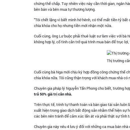
chứng thế chấp. Tuy nhiên việc này cần thời gian, ngân h
bên bán và bên mua tự thương lượng.
"Tôi chết lặng vì biết mình hớ hênh, có thể mất tiền tỷ bất
chìa khóa cho họ nhưng tiền mới nhận một nửa.
Cuối cùng, ông Lư buộc phải thuê luật sư làm việc với bà N
không hợp lý, cố tình cản trở quá trình mua bán để trục lợi,
Thị trường c
Cuối cùng bà Nga mới chịu ký hợp đồng công chứng thế ch
chìa khóa nữa. Tôi cũng thận trọng với khách mua nhà có n
Chuyên gia pháp lý Nguyễn Tấn Phong cho biết, trường hợ
trả 50% giá trị căn nhà.
Trên thực tế, trình tự thanh toán và bàn giao tài sản luôn
xuất hiện trong giao dịch bất động sản nhằm thể hiện sự h
các bên nên tránh để cảm xúc lấn át và phải thật sự tỉnh 
Chuyên gia này nêu 4 lưu ý đối với những ca mua bán nhà c