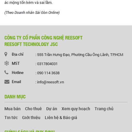
ác mộng tốn kém và sai lầm.
(Theo Doanh nhân Sài Gòn Online)
CÔNG TY CỔ PHẦN CÔNG NGHỆ REESOFT
REESOFT TECHNOLOGY JSC
Địa chỉ
: 555 Trần Hưng Đạo, Phường Cầu Ông Lãnh, TP.HCM
MST
: 0317804031
Hotline
: 090 114 3638
Email
: info@reesoft.vn
DANH MỤC
Mua bán
Cho thuê
Dự án
Xem quy hoạch
Trang chủ
Tin tức
Giới thiệu
Liên hệ & Báo giá
CHÍNH SÁCH VÀ QUY ĐỊNH