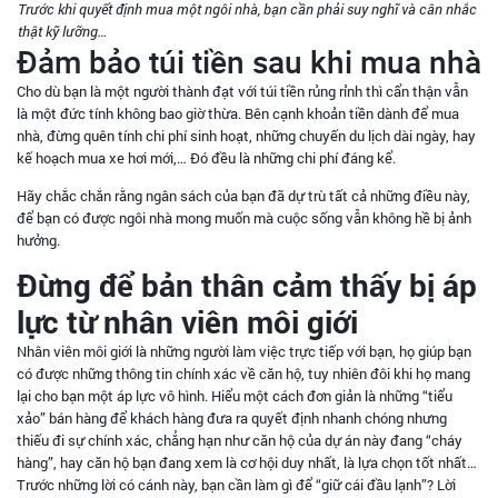
Trước khi quyết định mua một ngôi nhà, bạn cần phải suy nghĩ và cân nhắc
thật kỹ lưỡng…
Đảm bảo túi tiền sau khi mua nhà
Cho dù bạn là một người thành đạt với túi tiền rủng rỉnh thì cẩn thận vẫn
là một đức tính không bao giờ thừa. Bên cạnh khoản tiền dành để mua
nhà, đừng quên tính chi phí sinh hoạt, những chuyến du lịch dài ngày, hay
kế hoạch mua xe hơi mới,… Đó đều là những chi phí đáng kể.
Hãy chắc chắn rằng ngân sách của bạn đã dự trù tất cả những điều này,
để bạn có được ngôi nhà mong muốn mà cuộc sống vẫn không hề bị ảnh
hưởng.
Đừng để bản thân cảm thấy bị áp
lực từ nhân viên môi giới
Nhân viên môi giới là những người làm việc trực tiếp với bạn, họ giúp bạn
có được những thông tin chính xác về căn hộ, tuy nhiên đôi khi họ mang
lại cho bạn một áp lực vô hình. Hiểu một cách đơn giản là những “tiểu
xảo” bán hàng để khách hàng đưa ra quyết định nhanh chóng nhưng
thiếu đi sự chính xác, chẳng hạn như căn hộ của dự án này đang “cháy
hàng”, hay căn hộ bạn đang xem là cơ hội duy nhất, là lựa chọn tốt nhất…
Trước những lời có cánh này, bạn cần làm gì để “giữ cái đầu lạnh”? Lời