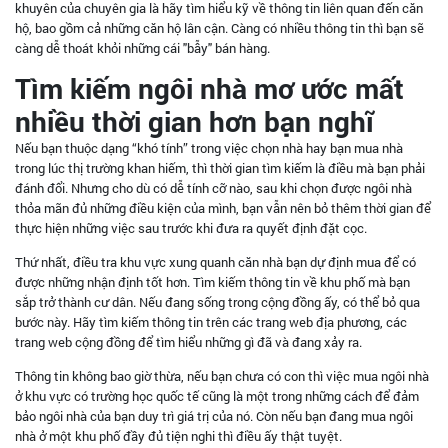
khuyên của chuyên gia là hãy tìm hiểu kỹ về thông tin liên quan đến căn
hộ, bao gồm cả những căn hộ lân cận. Càng có nhiều thông tin thì bạn sẽ
càng dễ thoát khỏi những cái "bẫy" bán hàng.
Tìm kiếm ngôi nhà mơ ước mất
nhiều thời gian hơn bạn nghĩ
Nếu bạn thuộc dạng “khó tính” trong việc chọn nhà hay bạn mua nhà
trong lúc thị trường khan hiếm, thì thời gian tìm kiếm là điều mà bạn phải
đánh đổi. Nhưng cho dù có dễ tính cỡ nào, sau khi chọn được ngôi nhà
thỏa mãn đủ những điều kiện của mình, bạn vẫn nên bỏ thêm thời gian để
thực hiện những việc sau trước khi đưa ra quyết định đặt cọc.
Thứ nhất, điều tra khu vực xung quanh căn nhà bạn dự định mua để có
được những nhận định tốt hơn. Tìm kiếm thông tin về khu phố mà bạn
sắp trở thành cư dân. Nếu đang sống trong cộng đồng ấy, có thể bỏ qua
bước này. Hãy tìm kiếm thông tin trên các trang web địa phương, các
trang web cộng đồng để tìm hiểu những gì đã và đang xảy ra.
Thông tin không bao giờ thừa, nếu bạn chưa có con thì việc mua ngôi nhà
ở khu vực có trường học quốc tế cũng là một trong những cách để đảm
bảo ngôi nhà của bạn duy trì giá trị của nó. Còn nếu bạn đang mua ngôi
nhà ở một khu phố đầy đủ tiện nghi thì điều ấy thật tuyệt.