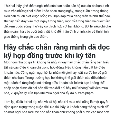
Thứ hai, hãy ghé thăm ngôi nhà của bạn hoặc căn hộ của dự án bạn định
mua vào những thời điểm khác nhau trong ngày, trong tuần, trong tháng.
Nếu bạn muốn biết cuộc sống khu bạn sắp mua đang diễn ra như thế nào,
thì hãy đến đấy vào một ngày trong tuần, một tối trong tuần và cuối tuần
để xem cuộc sống như vậy có thích hợp với bạn không. Bởi lẽ, nếu chỉ ghé
thăm căn nhà vào cuối tuần, rất khó để nhận định chính xác về tình hình
giao thông trong giờ cao điểm.
Hãy chắc chắn rằng mình đã đọc
kỹ hợp đồng trước khi ký tên
Một ngôi nhà có giá trị không hề nhỏ, vì vậy hãy chắc chắn rằng bạn hiểu
tất cả các điều khoản ghi trong hợp đồng. Nếu không hiểu bất kỳ điều
khoản nào, đừng ngần ngại hỏi lại nhà môi giới hay luật sư để họ sẽ giải
thích cho bạn. Trong trường hợp họ không thể giải thích các điều khoản
một cách rõ ràng hoặc có những điều khoản bất lợi mà bạn không thể
chấp nhận được dù hai bên đã trao đổi, thì hãy nói "Không" với việc mua
nhà, vì quyền lợi của bạn khi mua ngôi nhà ấy đã bị xâm phạm.
Tóm lại, dù là ở thời đại nào và xã hội nào thì mua nhà cũng là một quyết
định quan trọng trong cuộc đời. Do đó, hãy là khách hàng thông minh để
có một ngôi nhà mơ ước cho bản thân chứ không phải bước vào một cơn