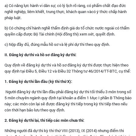
a) Có năng lực hành vi dân sự, có lý lịch rõ ràng, có phẩm chất đạo đức
nghề nghiệp, liêm khiết, trung thực, khách quan vàcó ý thức chấp hành
pháp luật.
b) Có chứng chỉ hành nghề thẩm định giá do tổ chức nước ngoài có thẩm
quyền cấp được Bộ Tài chính (Hội đồng thi) xem xét, quyết định.
c) Nộp đầy đủ, đúng mẫu hồ sơ và lệ phí dự thi theo quy định.
II. Đăng ký dự thi và hồ sơ đăng ký dự thi:
Quy định về đăng ký dự thi và hồ sơ đăng ký dự thi được thực hiện theo
quy định tại Điều 5, Điều 12 và Điều 32 Thông tư 46/2014/TT-BTC, cụ thể:
1. Đăng ký dự thi lần đầu (kỳ thi thứ X):
Người đăng ký dự thi lần đầu phải đăng ký dự thi tối thiểu 3 môn trong số
5 môn chuyên ngành quy định tại khoản a điểm 1 Mục I phần B Thông báo
này; các môn còn lại sẽ được đăng ký thi tiếp trong kỳ thi tiếp theo nếu
còn thời hạn bảo lưu theo quy định.
2. Đăng ký dự thi lại, thi tiếp các môn chưa thi:
Những người đã dự thi kỳ thi thứ VIII (2013), IX (2014) nhưng điểm thi