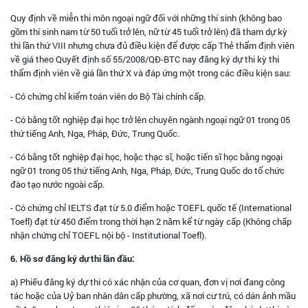
Quy định về miễn thi môn ngoại ngữ đối với những thí sinh (không bao
gồm thí sinh nam từ 50 tuổi trở lên, nữ từ 45 tuổi trở lên) đã tham dự kỳ
thi lần thứ VIII nhưng chưa đủ điều kiện để được cấp Thẻ thẩm định viên
về giá theo Quyết định số 55/2008/QĐ-BTC nay đăng ký dự thi kỳ thi
thẩm định viên về giá lần thứ X và đáp ứng một trong các điều kiện sau:
- Có chứng chỉ kiểm toán viên do Bộ Tài chính cấp.
- Có bằng tốt nghiệp đại học trở lên chuyên ngành ngoại ngữ 01 trong 05
thứ tiếng Anh, Nga, Pháp, Đức, Trung Quốc.
- Có bằng tốt nghiệp đại học, hoặc thạc sĩ, hoặc tiến sĩ học bằng ngoại
ngữ 01 trong 05 thứ tiếng Anh, Nga, Pháp, Đức, Trung Quốc do tổ chức
đào tạo nước ngoài cấp.
- Có chứng chỉ IELTS đạt từ 5.0 điểm hoặc TOEFL quốc tế (International
Toefl) đạt từ 450 điểm trong thời hạn 2 năm kể từ ngày cấp (Không chấp
nhận chứng chỉ TOEFL nội bộ - Institutional Toefl).
6. Hồ sơ đăng ký dự thi lần đầu:
a) Phiếu đăng ký dự thi có xác nhận của cơ quan, đơn vị nơi đang công
tác hoặc của Uỷ ban nhân dân cấp phường, xã nơi cư trú, có dán ảnh mầu