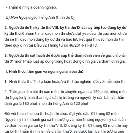
- Thẩm định giá doanh nghiệp.
b) Môn Ngoại ngữ:
Tiếng Anh (trình độ C).
2. Người đã dự thi kỳ thi thứ VIII, kỳ thi thứ IX và nay tiếp tục đăng ký dự
kỳ thi thứ X
nhằm thi lại các môn thi chưa đạt yêu cầu, thi các môn chưa
thi sẽ thi các môn đăng ký dự thi và bảo lưu kết quả thi các môn đã thi
theo quy định tại Điều 32 Thông tư số 46/2014/TT-BTC.
3. Người dự thi sát hạch để được cấp thẻ thẩm định viên về giá
: chỉ phải
thi 01 môn Pháp luật áp dụng trong hoạt động định giá và thẩm định giá.
II. Hình thức, thời gian và ngôn ngữ làm bài thi:
1. Hình thức thi: Thi tự luận hoặc/và thi trắc nghiệm đối với mỗi môn thi.
2. Thời gian làm bài thi các môn thi chuyên ngành là 150 phút, riêng môn
thi Nguyên lý hình thành giá cả thị trường và nguyên lý căn bản về thẩm
định giá là 180 phút, môn thi tiếng Anh là 120 phút.
Đối với thí sinh chưa thi hoặc thi chưa đạt yêu cầu 01 trong 02 môn
Nguyên lý hình thành giá cả thị trường và môn Những nguyên lý căn bản
về thẩm định giá tại kỳ thi thứ VIII, IX đăng ký thi 01 trong 02 môn thi này
tại kỳ thi thẩm định viên về giá lần thứ X sẽ được làm bài thi tương ứng