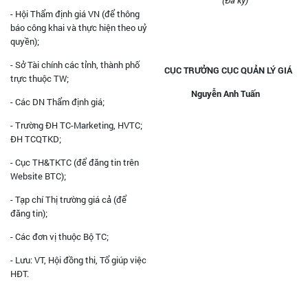
- Hội Thẩm định giá VN (để thông
báo công khai và thực hiện theo uỷ
quyền);
- Sở Tài chính các tỉnh, thành phố
CỤC TRƯỞNG CỤC QUẢN LÝ GIÁ
trực thuộc TW;
Nguyễn Anh Tuấn
- Các DN Thẩm định giá;
- Trường ĐH TC-Marketing, HVTC;
ĐH TCQTKD;
- Cục TH&TKTC (để đăng tin trên
Website BTC);
- Tạp chí Thị trường giá cả (để
đăng tin);
- Các đơn vị thuộc Bộ TC;
- Lưu: VT, Hội đồng thi, Tổ giúp việc
HĐT.