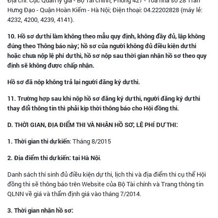
Hưng Đạo - Quận Hoàn Kiếm - Hà Nội; Điện thoại: 04.22202828 (máy lẻ:
4232, 4200, 4239, 4141).
10. Hồ sơ dự thi làm không theo mẫu quy định, không đầy đủ, lập không
đúng theo Thông báo này; hồ sơ của người không đủ điều kiện dự thi
hoặc chưa nộp lệ phí dự thi, hồ sơ nộp sau thời gian nhận hồ sơ theo quy
định sẽ không được chấp nhận.
Hồ sơ đã nộp không trả lại người đăng ký dự thi.
11. Trường hợp sau khi nộp hồ sơ đăng ký dự thi, người đăng ký dự thi
thay đổi thông tin thì phải kịp thời thông báo cho Hội đồng thi.
D. THỜI GIAN, ĐỊA ĐIỂM THI VÀ NHẬN HỒ SƠ; LỆ PHÍ DỰ THI:
1. Thời gian thi dự kiến
: Tháng 8/2015
2. Địa điểm thi dự kiến: tại Hà Nội
.
Danh sách thí sinh đủ điều kiện dự thi, lịch thi và địa điểm thi cụ thể Hội
đồng thi sẽ thông báo trên Website của Bộ Tài chính và Trang thông tin
QLNN về giá và thẩm định giá vào tháng 7/2014.
3. Thời gian nhận hồ sơ: