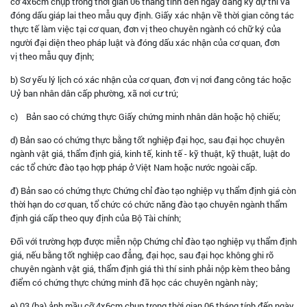
cỡ 4x6cm chụp trong thời gian 06 tháng tính đến ngày đăng ký dự thi và
đóng dấu giáp lai theo mẫu quy định. Giấy xác nhận về thời gian công tác
thực tế làm việc tại cơ quan, đơn vị theo chuyên ngành có chữ ký của
người đại diện theo pháp luật và đóng dấu xác nhận của cơ quan, đơn
vị theo mẫu quy định;
b) Sơ yếu lý lịch có xác nhận của cơ quan, đơn vị nơi đang công tác hoặc
Uỷ ban nhân dân cấp phường, xã nơi cư trú;
c) Bản sao có chứng thực Giấy chứng minh nhân dân hoặc hộ chiếu;
d) Bản sao có chứng thực bằng tốt nghiệp đại học, sau đại học chuyên
ngành vật giá, thẩm định giá, kinh tế, kinh tế - kỹ thuật, kỹ thuật, luật do
các tổ chức đào tạo hợp pháp ở Việt Nam hoặc nước ngoài cấp.
đ) Bản sao có chứng thực Chứng chỉ đào tạo nghiệp vụ thẩm định giá còn
thời hạn do cơ quan, tổ chức có chức năng đào tạo chuyên ngành thẩm
định giá cấp theo quy định của Bộ Tài chính;
Đối với trường hợp được miễn nộp Chứng chỉ đào tạo nghiệp vụ thẩm định
giá, nếu bằng tốt nghiệp cao đẳng, đại học, sau đại học không ghi rõ
chuyên ngành vật giá, thẩm định giá thì thí sinh phải nộp kèm theo bảng
điểm có chứng thực chứng minh đã học các chuyên ngành này;
e) 03 (ba) ảnh mầu cỡ 4x6cm chụp trong thời gian 06 tháng tính đến ngày