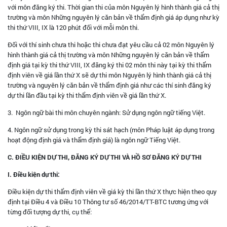
với môn đăng ký thi. Thời gian thi của môn Nguyên lý hình thành giá cả thị
trường và môn Những nguyên lý căn bản về thẩm định giá áp dụng như kỳ
thi thứ VIII, IX là 120 phút đối với mỗi môn thi.
Đối với thí sinh chưa thi hoặc thi chưa đạt yêu cầu cả 02 môn Nguyên lý
hình thành giá cả thị trường và môn Những nguyên lý căn bản về thẩm
định giá tại kỳ thi thứ VIII, IX đăng ký thi 02 môn thi này tại kỳ thi thẩm
định viên về giá lần thứ X sẽ dự thi môn Nguyên lý hình thành giá cả thị
trường và nguyên lý căn bản về thẩm định giá như các thí sinh đăng ký
dự thi lần đầu tại kỳ thi thẩm định viên về giá lần thứ X.
3. Ngôn ngữ bài thi môn chuyên ngành: Sử dụng ngôn ngữ tiếng Việt.
4. Ngôn ngữ sử dụng trong kỳ thi sát hạch (môn Pháp luật áp dụng trong
hoạt động định giá và thẩm định giá) là ngôn ngữ Tiếng Việt.
C. ĐIỀU KIỆN DỰ THI, ĐĂNG KÝ DỰ THI VÀ HỒ SƠ ĐĂNG KÝ DỰ THI
I. Điều kiện dự thi:
Điều kiện dự thi thẩm định viên về giá kỳ thi lần thứ X thực hiện theo quy
định tại Điều 4 và Điều 10 Thông tư số 46/2014/TT-BTC tương ứng với
từng đối tượng dự thi, cụ thể: