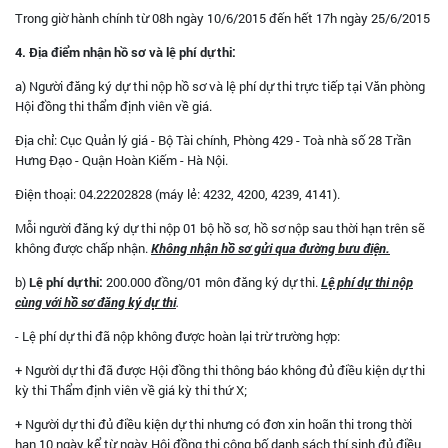
Trong giờ hành chính từ 08h ngày 10/6/2015 đến hết 17h ngày 25/6/2015
4. Địa điểm nhận hồ sơ và lệ phí dự thi:
a)
Người đăng ký dự thi nộp hồ sơ và lệ phí dự thi trực tiếp tại Văn phòng
Hội đồng thi thẩm định viên về giá.
Địa chỉ: Cục Quản lý giá - Bộ Tài chính, Phòng 429 - Toà nhà số 28 Trần
Hưng Đạo - Quận Hoàn Kiếm - Hà Nội.
Điện thoại: 04.22202828 (máy lẻ: 4232, 4200, 4239, 4141).
Mỗi người đăng ký dự thi nộp 01 bộ hồ sơ, hồ sơ nộp sau thời hạn trên sẽ
không được chấp nhận.
Không nhận hồ sơ gửi qua đường bưu điện.
b)
Lệ phí dự thi:
200.000 đồng/01 môn đăng ký dự thi.
Lệ phí dự thi nộp
cùng với hồ sơ đăng ký dự thi
.
- Lệ phí dự thi đã nộp không được hoàn lại trừ trường hợp:
+ Người dự thi đã được Hội đồng thi thông báo không đủ điều kiện dự thi
kỳ thi Thẩm định viên về giá kỳ thi thứ X;
+ Người dự thi đủ điều kiện dự thi nhưng có đơn xin hoãn thi trong thời
hạn 10 ngày kể từ ngày Hội đồng thi công bố danh sách thí sinh đủ điều