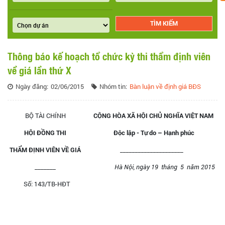
Thông báo kế hoạch tổ chức kỳ thi thẩm định viên
về giá lần thứ X
Ngày đăng:
02/06/2015
Nhóm tin:
Bàn luận về định giá BĐS
BỘ TÀI CHÍNH
CỘNG HÒA XÃ HỘI CHỦ NGHĨA VIỆT NAM
HỘI ĐỒNG THI
Độc lập - Tự do – Hạnh phúc
THẨM ĐỊNH VIÊN VỀ GIÁ
_____________________
_______
Hà Nội, ngày 19 tháng 5 năm 2015
Số: 143/TB-HĐT