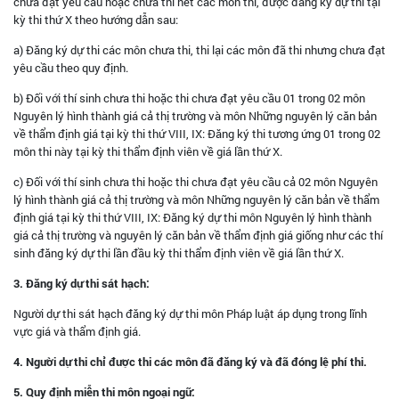
chưa đạt yêu cầu hoặc chưa thi hết các môn thi, được đăng ký dự thi tại
kỳ thi thứ X theo hướng dẫn sau:
a) Đăng ký dự thi các môn chưa thi, thi lại các môn đã thi nhưng chưa đạt
yêu cầu theo quy định.
b) Đối với thí sinh chưa thi hoặc thi chưa đạt yêu cầu 01 trong 02 môn
Nguyên lý hình thành giá cả thị trường và môn Những nguyên lý căn bản
về thẩm định giá tại kỳ thi thứ VIII, IX: Đăng ký thi tương ứng 01 trong 02
môn thi này tại kỳ thi thẩm định viên về giá lần thứ X.
c) Đối với thí sinh chưa thi hoặc thi chưa đạt yêu cầu cả 02 môn Nguyên
lý hình thành giá cả thị trường và môn Những nguyên lý căn bản về thẩm
định giá tại kỳ thi thứ VIII, IX: Đăng ký dự thi môn Nguyên lý hình thành
giá cả thị trường và nguyên lý căn bản về thẩm định giá giống như các thí
sinh đăng ký dự thi lần đầu kỳ thi thẩm định viên về giá lần thứ X.
3. Đăng ký dự thi sát hạch:
Người dự thi sát hạch đăng ký dự thi môn Pháp luật áp dụng trong lĩnh
vực giá và thẩm định giá.
4. Người dự thi chỉ được thi các môn đã đăng ký và đã đóng lệ phí thi.
5. Quy định miễn thi môn ngoại ngữ: