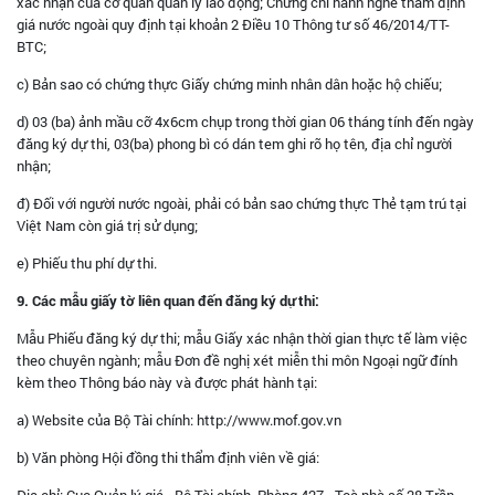
xác nhận của cơ quan quản lý lao động; Chứng chỉ hành nghề thẩm định
giá nước ngoài quy định tại khoản 2 Điều 10 Thông tư số 46/2014/TT-
BTC;
c) Bản sao có chứng thực Giấy chứng minh nhân dân hoặc hộ chiếu;
d) 03 (ba) ảnh mầu cỡ 4x6cm chụp trong thời gian 06 tháng tính đến ngày
đăng ký dự thi, 03(ba) phong bì có dán tem ghi rõ họ tên, địa chỉ người
nhận;
đ) Đối với người nước ngoài, phải có bản sao chứng thực Thẻ tạm trú tại
Việt Nam còn giá trị sử dụng;
e) Phiếu thu phí dự thi.
9. Các mẫu giấy tờ liên quan đến đăng ký dự thi:
Mẫu Phiếu đăng ký dự thi; mẫu Giấy xác nhận thời gian thực tế làm việc
theo chuyên ngành; mẫu Đơn đề nghị xét miễn thi môn Ngoại ngữ đính
kèm theo Thông báo này và được phát hành tại:
a) Website của Bộ Tài chính: http://www.mof.gov.vn
b) Văn phòng Hội đồng thi thẩm định viên về giá:
Địa chỉ: Cục Quản lý giá - Bộ Tài chính, Phòng 427 - Toà nhà số 28 Trần