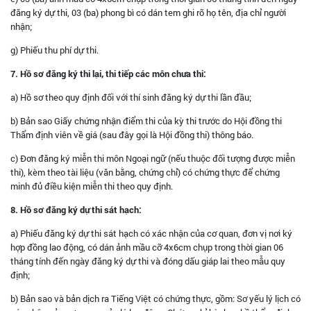
đăng ký dự thi, 03 (ba) phong bì có dán tem ghi rõ họ tên, địa chỉ người
nhận;
g) Phiếu thu phí dự thi.
7. Hồ sơ đăng ký thi lại, thi tiếp các môn chưa thi:
a) Hồ sơ theo quy định đối với thí sinh đăng ký dự thi lần đầu;
b) Bản sao Giấy chứng nhận điểm thi của kỳ thi trước do Hội đồng thi
Thẩm định viên về giá (sau đây gọi là Hội đồng thi) thông báo.
c) Đơn đăng ký miễn thi môn Ngoại ngữ (nếu thuộc đối tượng được miễn
thi), kèm theo tài liệu (văn bằng, chứng chỉ) có chứng thực để chứng
minh đủ điều kiện miễn thi theo quy định.
8. Hồ sơ đăng ký dự thi sát hạch:
a) Phiếu đăng ký dự thi sát hạch có xác nhận của cơ quan, đơn vị nơi ký
hợp đồng lao động, có dán ảnh mầu cỡ 4x6cm chụp trong thời gian 06
tháng tính đến ngày đăng ký dự thi và đóng dấu giáp lai theo mẫu quy
định;
b) Bản sao và bản dịch ra Tiếng Việt có chứng thực, gồm: Sơ yếu lý lịch có