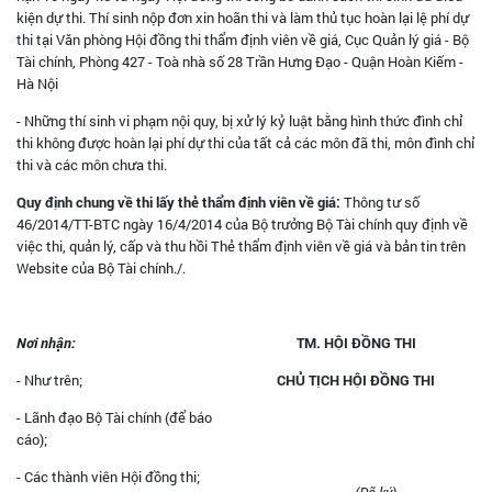
kiện dự thi. Thí sinh nộp đơn xin hoãn thi và làm thủ tục hoàn lại lệ phí dự
thi tại Văn phòng Hội đồng thi thẩm định viên về giá, Cục Quản lý giá - Bộ
Tài chính, Phòng 427 - Toà nhà số 28 Trần Hưng Đạo - Quận Hoàn Kiếm -
Hà Nội
- Những thí sinh vi phạm nội quy, bị xử lý kỷ luật bằng hình thức đình chỉ
thi không được hoàn lại phí dự thi của tất cả các môn đã thi, môn đình chỉ
thi và các môn chưa thi.
Quy định chung về thi lấy thẻ thẩm định viên về giá:
Thông tư số
46/2014/TT-BTC ngày 16/4/2014 của Bộ trưởng Bộ Tài chính quy định về
việc thi, quản lý, cấp và thu hồi Thẻ thẩm định viên về giá và bản tin trên
Website của Bộ Tài chính./.
Nơi nhận:
TM. HỘI ĐỒNG THI
- Như trên;
CHỦ TỊCH HỘI ĐỒNG THI
- Lãnh đạo Bộ Tài chính (để báo
cáo);
- Các thành viên Hội đồng thi;
(Đã ký)