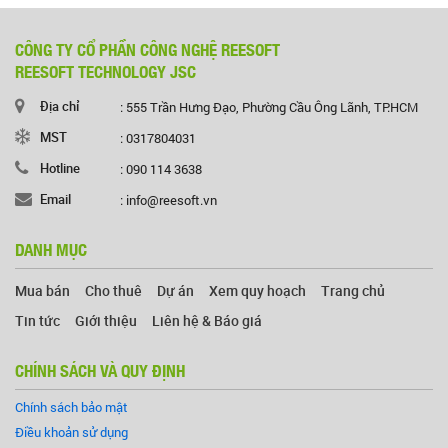
CÔNG TY CỔ PHẦN CÔNG NGHỆ REESOFT
REESOFT TECHNOLOGY JSC
Địa chỉ
: 555 Trần Hưng Đạo, Phường Cầu Ông Lãnh, TP.HCM
MST
: 0317804031
Hotline
: 090 114 3638
Email
: info@reesoft.vn
DANH MỤC
Mua bán
Cho thuê
Dự án
Xem quy hoạch
Trang chủ
Tin tức
Giới thiệu
Liên hệ & Báo giá
CHÍNH SÁCH VÀ QUY ĐỊNH
Chính sách bảo mật
Điều khoản sử dụng