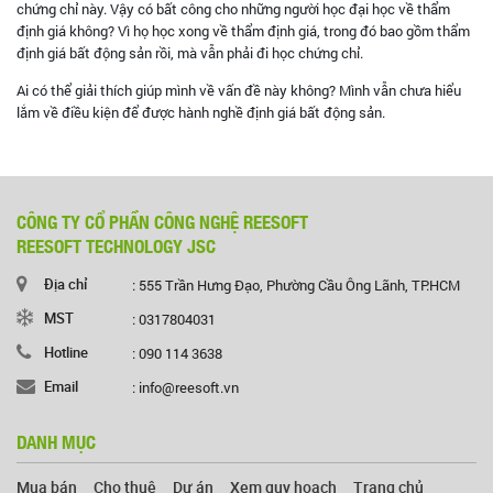
chứng chỉ này. Vậy có bất công cho những người học đại học về thẩm
định giá không? Vì họ học xong về thẩm định giá, trong đó bao gồm thẩm
định giá bất động sản rồi, mà vẫn phải đi học chứng chỉ.
Ai có thể giải thích giúp mình về vấn đề này không? Mình vẫn chưa hiểu
lắm về điều kiện để được hành nghề định giá bất động sản.
CÔNG TY CỔ PHẦN CÔNG NGHỆ REESOFT
REESOFT TECHNOLOGY JSC
Địa chỉ
: 555 Trần Hưng Đạo, Phường Cầu Ông Lãnh, TP.HCM
MST
: 0317804031
Hotline
: 090 114 3638
Email
: info@reesoft.vn
DANH MỤC
Mua bán
Cho thuê
Dự án
Xem quy hoạch
Trang chủ