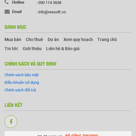
Hotline
: 090 114 3638
Email
: info@reesoft.vn
DANH MỤC
Mua bán
Cho thuê
Dự án
Xem quy hoạch
Trang chủ
Tin tức
Giới thiệu
Liên hệ & Báo giá
CHÍNH SÁCH VÀ QUY ĐỊNH
Chính sách bảo mật
Điều khoản sử dụng
Chính sách đổi trả
LIÊN KẾT
BỘ CÔNG THƯƠNG