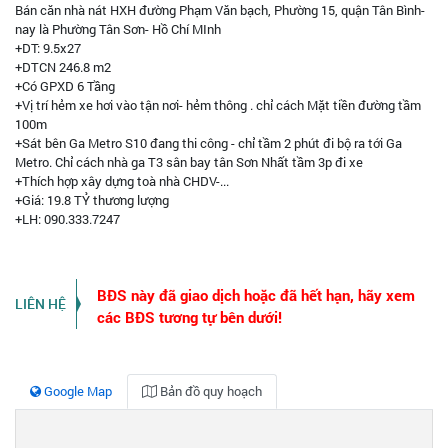
Bán căn nhà nát HXH đường Phạm Văn bạch, Phường 15, quận Tân Bình-
nay là Phường Tân Sơn- Hồ Chí MInh
+DT: 9.5x27
+DTCN 246.8 m2
+Có GPXD 6 Tầng
+Vị trí hẻm xe hơi vào tận nơi- hẻm thông . chỉ cách Mặt tiền đường tầm
100m
+Sát bên Ga Metro S10 đang thi công - chỉ tầm 2 phút đi bộ ra tới Ga
Metro. Chỉ cách nhà ga T3 sân bay tân Sơn Nhất tầm 3p đi xe
+Thích hợp xây dựng toà nhà CHDV-...
+Giá: 19.8 TỶ thương lượng
+LH: 090.333.7247
BĐS này đã giao dịch hoặc đã hết hạn, hãy xem
LIÊN HỆ
các BĐS tương tự bên dưới!
Google Map
Bản đồ quy hoạch