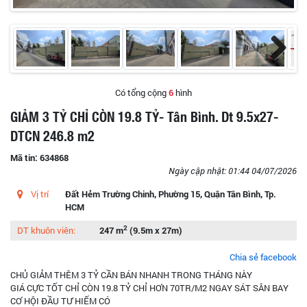
Có tổng cộng
6
hình
GIẢM 3 TỶ CHỈ CÒN 19.8 TỶ- Tân Bình. Dt 9.5x27-
DTCN 246.8 m2
Mã tin: 634868
Ngày cập nhật: 01:44 04/07/2026
Vị trí
Đất Hẻm Trường Chinh, Phường 15, Quận Tân Bình, Tp.
HCM
2
DT khuôn viên:
247 m
(9.5m x 27m)
Chia sẻ facebook
CHỦ GIẢM THÊM 3 TỶ CẦN BÁN NHANH TRONG THÁNG NÀY
GIÁ CỰC TỐT CHỈ CÒN 19.8 TỶ CHỈ HƠN 70TR/M2 NGAY SÁT SÂN BAY
CƠ HỘI ĐẦU TƯ HIẾM CÓ