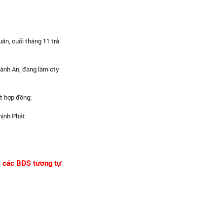
n, cuối tháng 11 trả
hánh An, đang làm cty
t hợp đồng;
hịnh Phát
m các BĐS tương tự