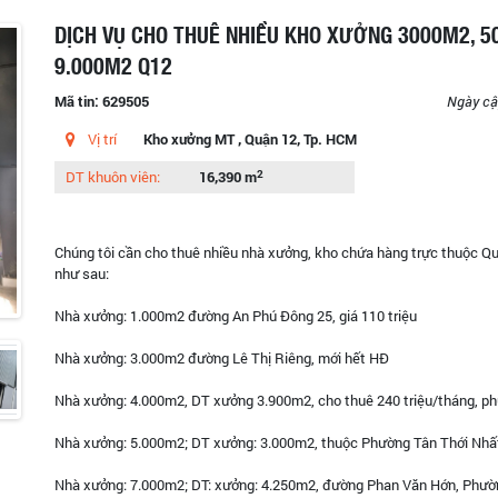
DỊCH VỤ CHO THUÊ NHIỀU KHO XƯỞNG 3000M2, 5
9.000M2 Q12
Mã tin: 629505
Ngày cậ
Vị trí
Kho xưởng MT , Quận 12, Tp. HCM
2
DT khuôn viên:
16,390 m
Chúng tôi cần cho thuê nhiều nhà xưởng, kho chứa hàng trực thuộc Qu
như sau:
Nhà xưởng: 1.000m2 đường An Phú Đông 25, giá 110 triệu
Nhà xưởng: 3.000m2 đường Lê Thị Riêng, mới hết HĐ
Nhà xưởng: 4.000m2, DT xưởng 3.900m2, cho thuê 240 triệu/tháng, ph
Nhà xưởng: 5.000m2; DT xưởng: 3.000m2, thuộc Phường Tân Thới Nhất
Nhà xưởng: 7.000m2; DT: xưởng: 4.250m2, đường Phan Văn Hớn, Phườ