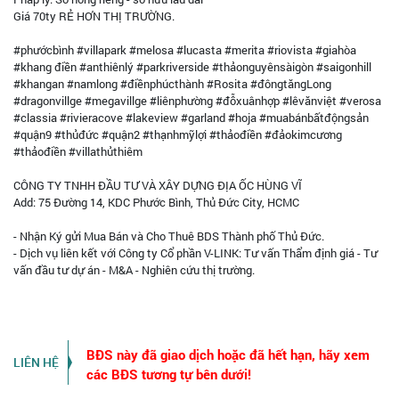
Giá 70ty RẺ HƠN THỊ TRƯỜNG.
#phướcbình #villapark #melosa #lucasta #merita #riovista #giahòa
#khang điền #anthiênlý #parkriverside #thảonguyênsàigòn #saigonhill
#khangan #namlong #điềnphúcthành #Rosita #đôngtăngLong
#dragonvillge #megavillge #liênphường #đỗxuânhợp #lêvănviệt #verosa
#classia #rivieracove #lakeview #garland #hoja #muabánbấtđộngsản
#quận9 #thủđức #quận2 #thạnhmỹlợi #thảođiền #đảokimcương
#thảođiền #villathủthiêm
CÔNG TY TNHH ĐẦU TƯ VÀ XÂY DỰNG ĐỊA ỐC HÙNG VĨ
Add: 75 Đường 14, KDC Phước Bình, Thủ Đức City, HCMC
- Nhận Ký gửi Mua Bán và Cho Thuê BDS Thành phố Thủ Đức.
- Dịch vụ liên kết với Công ty Cổ phần V-LINK: Tư vấn Thẩm định giá - Tư
vấn đầu tư dự án - M&A - Nghiên cứu thị trường.
BĐS này đã giao dịch hoặc đã hết hạn, hãy xem
LIÊN HỆ
các BĐS tương tự bên dưới!