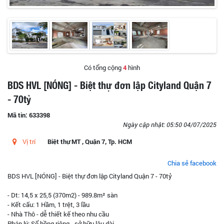
Có tổng cộng
4
hình
BDS HVL [NÓNG] - Biệt thự đơn lập Cityland Quận 7
- 70tỷ
Mã tin: 633398
Ngày cập nhật: 05:50 04/07/2025
Vị trí
Biệt thự MT , Quận 7, Tp. HCM
Chia sẻ facebook
BDS HVL [NÓNG] - Biệt thự đơn lập Cityland Quận 7 - 70tỷ
- Dt: 14,5 x 25,5 (370m2) - 989.8m² sàn
- Kết cấu: 1 Hầm, 1 trệt, 3 lầu
- Nhà Thô - dễ thiết kế theo nhu cầu
Pháp lý: Sổ hồng riêng - sở hữu lâu dài