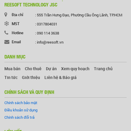
REESOFT TECHNOLOGY JSC
Địa chỉ
: 555 Trần Hưng Đạo, Phường Cầu Ông Lãnh, TP.HCM
MST
: 0317804031
Hotline
: 090 114 3638
Email
: info@reesoft.vn
DANH MỤC
Mua bán
Cho thuê
Dự án
Xem quy hoạch
Trang chủ
Tin tức
Giới thiệu
Liên hệ & Báo giá
CHÍNH SÁCH VÀ QUY ĐỊNH
Chính sách bảo mật
Điều khoản sử dụng
Chính sách đổi trả