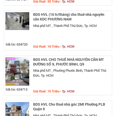
Giá thuê: 55 Triệu
-
Tp. HCM
BDS HVL (16 tr/tháng) cho thuê nhà nguyên
căn KDC PHƯƠNG NAM
Nhà phố MT , Thành Phố Thủ Đức, Tp. HCM
Mã tin: 634720
Giá thuê: 16 Triệu
-
Tp. HCM
BDS HVL CHO THUÊ NHÀ NGUYÊN CĂN MT
ĐƯỜNG SỐ 9, PHƯỚC BÌNH, Q9
Nhà phố MT , Phường Phước Bình, Thành Phố Thủ
Đức, Tp. HCM
Mã tin: 634713
Giá thuê: 15 Triệu
-
Tp. HCM
BDS HVL Cho thuê nhà góc 2Mt Phường PLB
Quận 9
Nhà phố MT , Thành Phố Thủ Đức, Tp. HCM