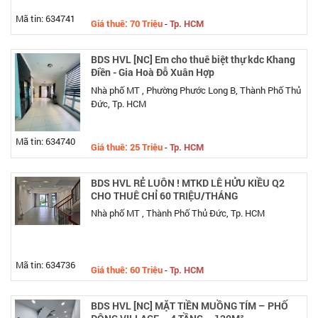
Mã tin: 634741
Giá thuê: 70 Triệu
-
Tp. HCM
BDS HVL [NC] Em cho thuê biệt thự kdc Khang
Điền - Gia Hoà Đỗ Xuân Hợp
Nhà phố MT , Phường Phước Long B, Thành Phố Thủ
Đức, Tp. HCM
Mã tin: 634740
Giá thuê: 25 Triệu
-
Tp. HCM
BDS HVL RẺ LUÔN ! MTKD LÊ HỬU KIỀU Q2
CHO THUÊ CHỈ 60 TRIỆU/THÁNG
Nhà phố MT , Thành Phố Thủ Đức, Tp. HCM
Mã tin: 634736
Giá thuê: 60 Triệu
-
Tp. HCM
BDS HVL [NC] MẶT TIỀN MUỒNG TÍM – PHỐ