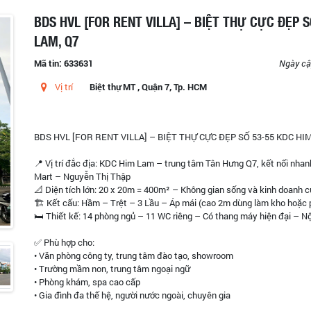
BDS HVL [FOR RENT VILLA] – BIỆT THỰ CỰC ĐẸP 
LAM, Q7
Mã tin: 633631
Ngày cậ
Vị trí
Biệt thự MT , Quận 7, Tp. HCM
BDS HVL [FOR RENT VILLA] – BIỆT THỰ CỰC ĐẸP SỐ 53-55 KDC HI
📍 Vị trí đắc địa: KDC Him Lam – trung tâm Tân Hưng Q7, kết nối nha
Mart – Nguyễn Thị Thập
📐 Diện tích lớn: 20 x 20m = 400m² – Không gian sống và kinh doanh c
🏗️ Kết cấu: Hầm – Trệt – 3 Lầu – Áp mái (cao 2m dùng làm kho hoặc
🛏️ Thiết kế: 14 phòng ngủ – 11 WC riêng – Có thang máy hiện đại – Nộ
✅ Phù hợp cho:
• Văn phòng công ty, trung tâm đào tạo, showroom
• Trường mầm non, trung tâm ngoại ngữ
• Phòng khám, spa cao cấp
• Gia đình đa thế hệ, người nước ngoài, chuyên gia