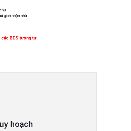
 chủ
ời gian nhận nhà
m các BĐS tương tự
quy hoạch