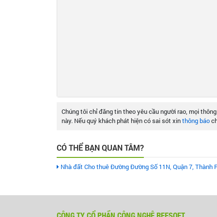
Chúng tôi chỉ đăng tin theo yêu cầu người rao, mọi thông
này. Nếu quý khách phát hiện có sai sót xin
thông báo
ch
CÓ THỂ BẠN QUAN TÂM?
Nhà đất Cho thuê Đường Đường Số 11N, Quận 7, Thành P
CÔNG TY CỔ PHẦN CÔNG NGHỆ REESOFT