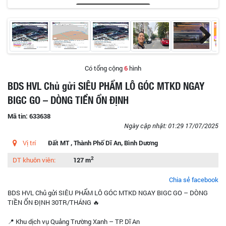
Có tổng cộng
6
hình
BDS HVL Chủ gửi SIÊU PHẨM LÔ GÓC MTKD NGAY
BIGC GO – DÒNG TIỀN ỔN ĐỊNH
Mã tin: 633638
Ngày cập nhật: 01:29 17/07/2025
Vị trí
Đất MT , Thành Phố Dĩ An, Bình Dương
2
DT khuôn viên:
127 m
Chia sẻ facebook
BDS HVL Chủ gửi SIÊU PHẨM LÔ GÓC MTKD NGAY BIGC GO – DÒNG
TIỀN ỔN ĐỊNH 30TR/THÁNG 🔥
📍 Khu dịch vụ Quảng Trường Xanh – TP. Dĩ An