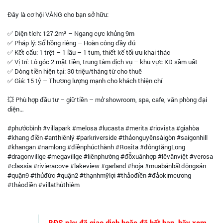
Đây là cơ hội VÀNG cho bạn sở hữu:
✅ Diện tích: 127.2m² – Ngang cực khủng 9m
✅ Pháp lý: Sổ hồng riêng – Hoàn công đầy đủ
✅ Kết cấu: 1 trệt – 1 lầu – 1 tum, thiết kế tối ưu khai thác
✅ Vị trí: Lô góc 2 mặt tiền, trung tâm dịch vụ – khu vực KD sầm uất
✅ Dòng tiền hiện tại: 30 triệu/tháng từ cho thuê
✅ Giá: 15 tỷ – Thương lượng mạnh cho khách thiện chí
💥 Phù hợp đầu tư – giữ tiền – mở showroom, spa, cafe, văn phòng đại
diện…
#phướcbình #villapark #melosa #lucasta #merita #riovista #giahòa
#khang điền #anthiênlý #parkriverside #thảonguyênsàigòn #saigonhill
#khangan #namlong #điềnphúcthành #Rosita #đôngtăngLong
#dragonvillge #megavillge #liênphường #đỗxuânhợp #lêvănviệt #verosa
#classia #rivieracove #lakeview #garland #hoja #muabánbấtđộngsản
#quận9 #thủđức #quận2 #thạnhmỹlợi #thảođiền #đảokimcương
#thảođiền #villathủthiêm
BĐS này đã giao dịch hoặc đã hết hạn, hãy xem