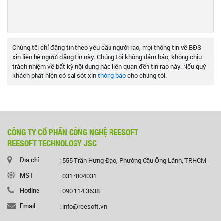
Chúng tôi chỉ đăng tin theo yêu cầu người rao, mọi thông tin về BĐS
xin liên hệ người đăng tin này. Chúng tôi không đảm bảo, không chịu
trách nhiệm về bất kỳ nội dung nào liên quan đến tin rao này. Nếu quý
khách phát hiện có sai sót xin
thông báo
cho chúng tôi.
CÔNG TY CỔ PHẦN CÔNG NGHỆ REESOFT
REESOFT TECHNOLOGY JSC
Địa chỉ
: 555 Trần Hưng Đạo, Phường Cầu Ông Lãnh, TP.HCM
MST
: 0317804031
Hotline
: 090 114 3638
Email
: info@reesoft.vn