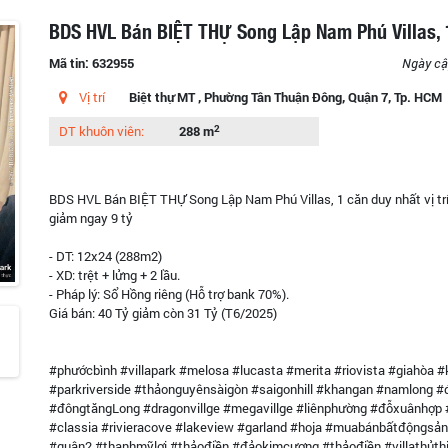
BDS HVL Bán BIỆT THỰ Song Lập Nam Phú Villas, 
Mã tin: 632955
Ngày cậ
Vị trí
Biệt thự MT , Phường Tân Thuận Đông, Quận 7, Tp. HCM
2
DT khuôn viên:
288 m
BDS HVL Bán BIỆT THỰ Song Lập Nam Phú Villas, 1 căn duy nhất vị tr
giảm ngay 9 tỷ
- DT: 12x24 (288m2)
- XD: trệt + lửng + 2 lầu.
- Pháp lý: Sổ Hồng riêng (Hỗ trợ bank 70%).
Giá bán: 40 Tỷ giảm còn 31 Tỷ (T6/2025)
#phướcbình #villapark #melosa #lucasta #merita #riovista #giahòa #
#parkriverside #thảonguyênsàigòn #saigonhill #khangan #namlong 
#đôngtăngLong #dragonvillge #megavillge #liênphường #đỗxuânhợp 
#classia #rivieracove #lakeview #garland #hoja #muabánbấtđộngsả
#quận2 #thạnhmỹlợi #thảođiền #đảokimcương #thảođiền #villathủth