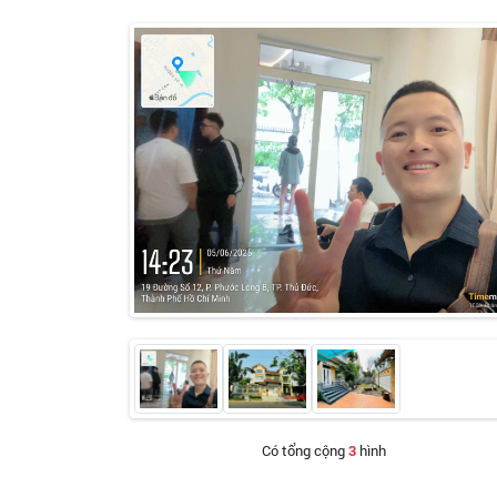
Có tổng cộng
3
hình