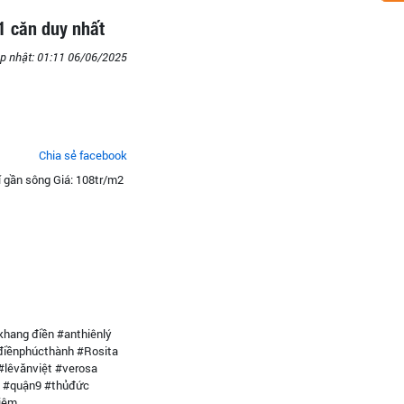
1 căn duy nhất
p nhật: 01:11 06/06/2025
Chia sẻ facebook
í gần sông Giá: 108tr/m2
khang điền #anthiênlý
#điềnphúcthành #Rosita
#lêvănviệt #verosa
n #quận9 #thủđức
iêm