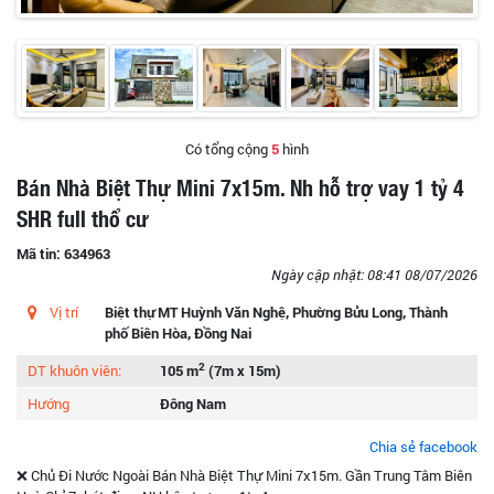
Có tổng cộng
5
hình
Bán Nhà Biệt Thự Mini 7x15m. Nh hỗ trợ vay 1 tỷ 4
SHR full thổ cư
Mã tin: 634963
Ngày cập nhật: 08:41 08/07/2026
Vị trí
Biệt thự MT Huỳnh Văn Nghệ, Phường Bửu Long, Thành
phố Biên Hòa, Đồng Nai
2
DT khuôn viên:
105 m
(7m x 15m)
Hướng
Đông Nam
Chia sẻ facebook
❌ Chủ Đi Nước Ngoài Bán Nhà Biệt Thự Mini 7x15m. Gần Trung Tâm Biên