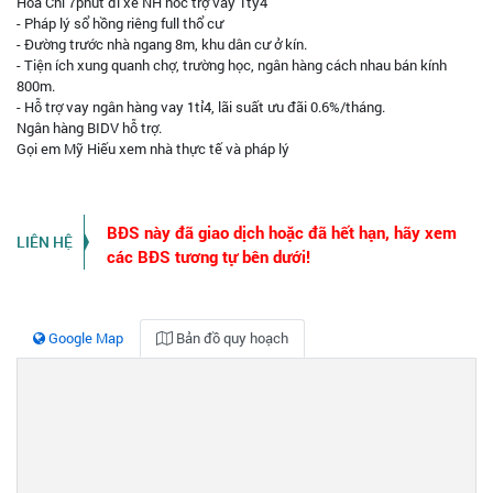
Hoà Chỉ 7phút đi xe NH hôc trợ vay 1ty4
- Pháp lý sổ hồng riêng full thổ cư
- Đường trước nhà ngang 8m, khu dân cư ở kín.
- Tiện ích xung quanh chợ, trường học, ngân hàng cách nhau bán kính
800m.
- Hỗ trợ vay ngân hàng vay 1tỉ4, lãi suất ưu đãi 0.6%/tháng.
Ngân hàng BIDV hỗ trợ.
Gọi em Mỹ Hiếu xem nhà thực tế và pháp lý
BĐS này đã giao dịch hoặc đã hết hạn, hãy xem
LIÊN HỆ
các BĐS tương tự bên dưới!
Google Map
Bản đồ quy hoạch