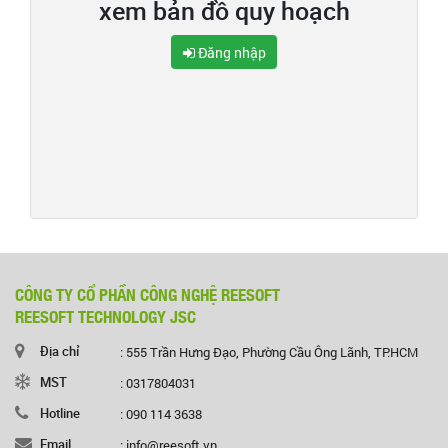
xem bản đồ quy hoạch
Đăng nhập
CÔNG TY CỔ PHẦN CÔNG NGHỆ REESOFT
REESOFT TECHNOLOGY JSC
Địa chỉ
: 555 Trần Hưng Đạo, Phường Cầu Ông Lãnh, TP.HCM
MST
: 0317804031
Hotline
: 090 114 3638
Email
: info@reesoft.vn