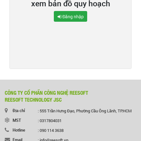
xem bản đồ quy hoạch
Đăng nhập
CÔNG TY CỔ PHẦN CÔNG NGHỆ REESOFT
REESOFT TECHNOLOGY JSC
Địa chỉ
: 555 Trần Hưng Đạo, Phường Cầu Ông Lãnh, TP.HCM
MST
: 0317804031
Hotline
: 090 114 3638
Email
: info@reesoft.vn