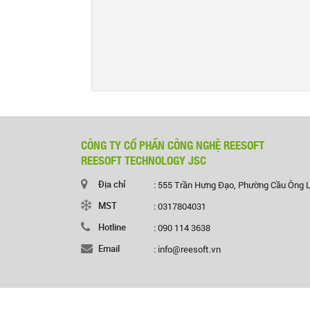
CÔNG TY CỔ PHẦN CÔNG NGHỆ REESOFT
REESOFT TECHNOLOGY JSC
Địa chỉ
: 555 Trần Hưng Đạo, Phường Cầu Ông 
MST
: 0317804031
Hotline
: 090 114 3638
Email
: info@reesoft.vn