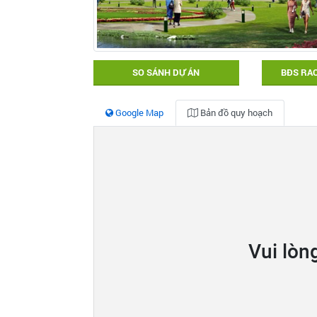
SO SÁNH DỰ ÁN
BĐS RAO
Google Map
Bản đồ quy hoạch
Vui lòn